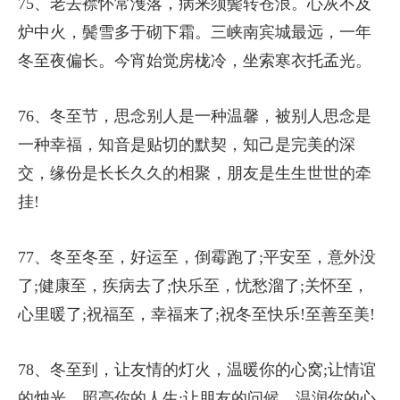
75、老去襟怀常濩落，病来须鬓转苍浪。心灰不及
炉中火，鬓雪多于砌下霜。三峡南宾城最远，一年
冬至夜偏长。今宵始觉房栊冷，坐索寒衣托孟光。
76、冬至节，思念别人是一种温馨，被别人思念是
一种幸福，知音是贴切的默契，知己是完美的深
交，缘份是长长久久的相聚，朋友是生生世世的牵
挂!
77、冬至冬至，好运至，倒霉跑了;平安至，意外没
了;健康至，疾病去了;快乐至，忧愁溜了;关怀至，
心里暖了;祝福至，幸福来了;祝冬至快乐!至善至美!
78、冬至到，让友情的灯火，温暖你的心窝;让情谊
的烛光，照亮你的人生;让朋友的问候，温润你的心