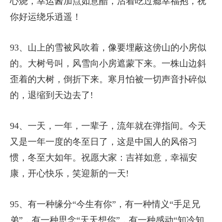
心烧，幸运酱加点如意醋，沾着吃过瘾幸福抱，祝
你好运绕乐逍遥！
93、山上的雪被风吹着，像要埋蔽这傍山的小房似
的。大树号叫，风雪向小房遮蒙下来。一株山边斜
歪着的大树，倒折下来。寒月怕被一切声音扑碎似
的，退缩到天边去了!
94、一天，一年，一辈子，流年就在弹指间。今天
又是一年一度的冬至日了，这是中国人的风俗习
惯，冬至大如年。祝愿大家：吉祥如意，幸福安
康，开心快乐，笑迎新的一天!
95、有一种缘分“今生有你”，有一种情义“手足兄
弟”，有一种思念“天天想你”，有一种感动“知冷知