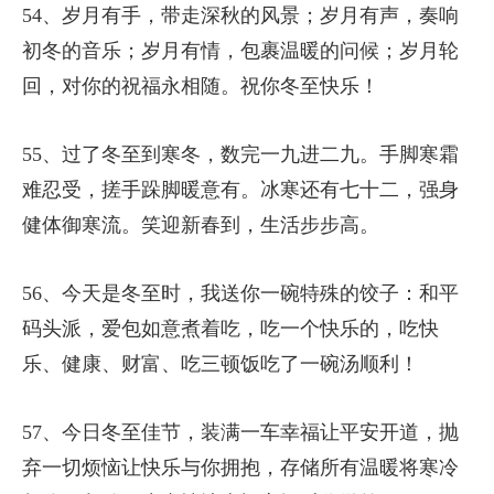
54、岁月有手，带走深秋的风景；岁月有声，奏响
初冬的音乐；岁月有情，包裹温暖的问候；岁月轮
回，对你的祝福永相随。祝你冬至快乐！
55、过了冬至到寒冬，数完一九进二九。手脚寒霜
难忍受，搓手跺脚暖意有。冰寒还有七十二，强身
健体御寒流。笑迎新春到，生活步步高。
56、今天是冬至时，我送你一碗特殊的饺子：和平
码头派，爱包如意煮着吃，吃一个快乐的，吃快
乐、健康、财富、吃三顿饭吃了一碗汤顺利！
57、今日冬至佳节，装满一车幸福让平安开道，抛
弃一切烦恼让快乐与你拥抱，存储所有温暖将寒冷