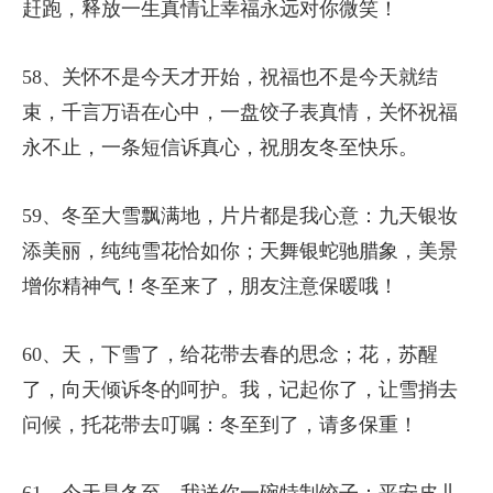
赶跑，释放一生真情让幸福永远对你微笑！
58、关怀不是今天才开始，祝福也不是今天就结
束，千言万语在心中，一盘饺子表真情，关怀祝福
永不止，一条短信诉真心，祝朋友冬至快乐。
59、冬至大雪飘满地，片片都是我心意：九天银妆
添美丽，纯纯雪花恰如你；天舞银蛇驰腊象，美景
增你精神气！冬至来了，朋友注意保暖哦！
60、天，下雪了，给花带去春的思念；花，苏醒
了，向天倾诉冬的呵护。我，记起你了，让雪捎去
问候，托花带去叮嘱：冬至到了，请多保重！
61、今天是冬至，我送你一碗特制饺子：平安皮儿