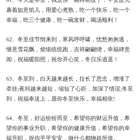
裹着如意馅儿，用爱心煮熟，吃一个快乐，吃一个
幸福，吃三个健康，吃一碗发财，喝汤顺利！
62、冬至佳节悄来到，寒风呼呼啸，忧愁匆匆逃，
惬意雪花飘，烦恼统统跑，吉祥翩翩绕，幸福肆意
闹，祝福暖阳照，祝你开心笑，冬日乐逍遥！
63、冬至到，白天越来越长，拉长了思念，增涨了
牵挂;夜间越来越短，缩短了心距，加深了情谊;冬至
到，祝福奉送上，愿你冬至快乐，幸福相依!
64、冬至，好运纷纷而至，希望你的财运升值，希
望你的事业升职，希望你的健康升值，希望你的幸
福升职，祝你平平安安，做什么都物超所值。