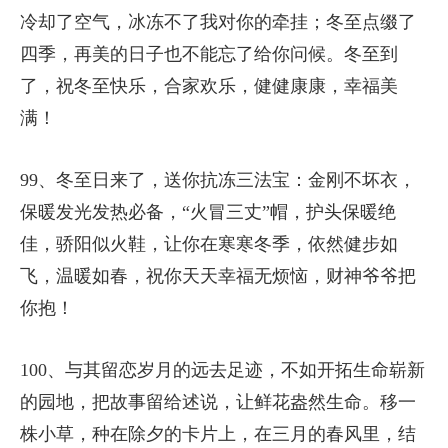
冷却了空气，冰冻不了我对你的牵挂；冬至点缀了
四季，再美的日子也不能忘了给你问候。冬至到
了，祝冬至快乐，合家欢乐，健健康康，幸福美
满！
99、冬至日来了，送你抗冻三法宝：金刚不坏衣，
保暖发光发热必备，“火冒三丈”帽，护头保暖绝
佳，骄阳似火鞋，让你在寒寒冬季，依然健步如
飞，温暖如春，祝你天天幸福无烦恼，财神爷爷把
你抱！
100、与其留恋岁月的远去足迹，不如开拓生命崭新
的园地，把故事留给述说，让鲜花盎然生命。移一
株小草，种在除夕的卡片上，在三月的春风里，结