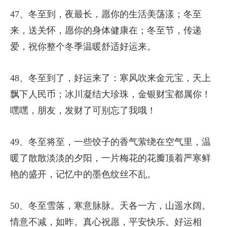
47、冬至到，夜最长，愿你的生活美荡漾；冬至
来，送关怀，愿你的身体健康在；冬至节，传递
爱，祝你整个冬季温暖舒适好运来。
48、冬至到了，好运来了：寒风吹来金元宝，天上
飘下人民币；冰川凝结大珍珠，金银财宝都属你！
嘿嘿，朋友，发财了可别忘了我哦！
49、冬至将至，一些饺子的香气萦绕在空气里，温
暖了散散淡淡的夕阳，一片梅花的花瓣顶着严寒鲜
艳的盛开，记忆中的墨色纹丝不乱。
50、冬至雪落，寒意脉脉。天各一方，山遥水阔。
情意不减，如昨。真心祝愿，平安快乐。好运相