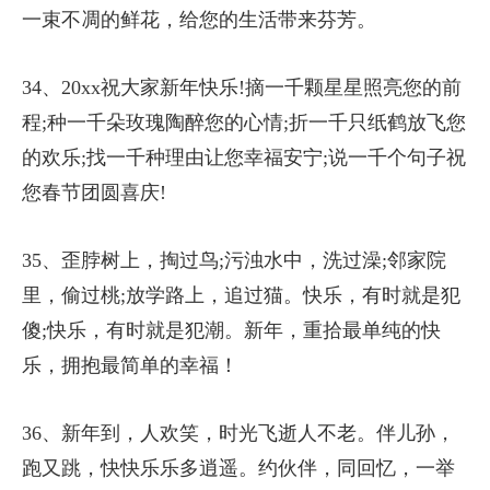
一束不凋的鲜花，给您的生活带来芬芳。
34、20xx祝大家新年快乐!摘一千颗星星照亮您的前
程;种一千朵玫瑰陶醉您的心情;折一千只纸鹤放飞您
的欢乐;找一千种理由让您幸福安宁;说一千个句子祝
您春节团圆喜庆!
35、歪脖树上，掏过鸟;污浊水中，洗过澡;邻家院
里，偷过桃;放学路上，追过猫。快乐，有时就是犯
傻;快乐，有时就是犯潮。新年，重拾最单纯的快
乐，拥抱最简单的幸福！
36、新年到，人欢笑，时光飞逝人不老。伴儿孙，
跑又跳，快快乐乐多逍遥。约伙伴，同回忆，一举