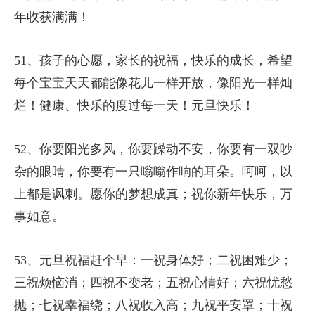
年收获满满！
51、孩子的心愿，家长的祝福，快乐的成长，希望
每个宝宝天天都能像花儿一样开放，像阳光一样灿
烂！健康、快乐的度过每一天！元旦快乐！
52、你要阳光多风，你要躁动不安，你要有一双吵
杂的眼睛，你要有一只嗡嗡作响的耳朵。呵呵，以
上都是讽刺。愿你的梦想成真；祝你新年快乐，万
事如意。
53、元旦祝福赶个早：一祝身体好；二祝困难少；
三祝烦恼消；四祝不变老；五祝心情好；六祝忧愁
抛；七祝幸福绕；八祝收入高；九祝平安罩；十祝