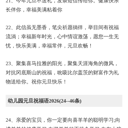
21、今年元旦不送礼，发条短信传给你。健康快乐
长伴你，幸福美满粘着你
22、此信虽无墨香，笔尖祈愿徜徉，举目间有祝福
流淌；幸福新年时光，心中情谊激荡，愿您一生无
忧，快乐美满，幸福常伴，元旦欢畅！
23、聚集喜马拉雅的阳光，聚集天涯海角的微风，
对抗冈底斯山的祝福，吮吸比尔盖茨的财富作为礼
物送给你。祝你元旦快乐！
幼儿园元旦祝福语2026(24--46条)
24、亲爱的宝贝，你一定要向喜羊羊的聪明学习;向