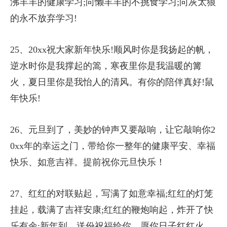
沸羊羊的健康学习;向懒羊羊的不挑食学习;向灰太狼
的永不放弃学习!
25、20xx祝大家新年快乐!顺风时你是我扬起的帆，
逆水时你是我撑起的篙，寒夜里你是我温暖的篝
火，夏日里你是我怡人的清风。有你的陪伴真好!鼠
年快乐!
26、元旦到了，美妙的钟声又要敲响，让它敲响你2
0xx年的幸运之门，带给你一整年的健康平安、幸福
快乐、如意吉祥。提前祝你元旦快乐！
27、红红的对联贴起，写满了如意幸福;红红的灯笼
挂起，载满了吉祥安康;红红的鞭炮响起，炸开了快
乐有余;新年到，送份祝福给你，愿你日子红红火