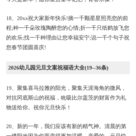
18、20xx祝大家新年快乐!摘一千颗星星照亮您的前
程;种一千朵玫瑰陶醉您的心情;折一千只纸鹤放飞您
的欢乐;找一千种理由让您幸福安宁;说一千个句子祝
您春节团圆喜庆!
2026幼儿园元旦文案祝福语大全(19--36条)
19、聚集喜马拉雅的阳光，聚集天涯海角的微风，
对抗冈底斯山的祝福，吮吸比尔盖茨的财富作为礼
物送给你。祝你元旦快乐！
20、新的一年，我们应该有新的精气神。清晨的第