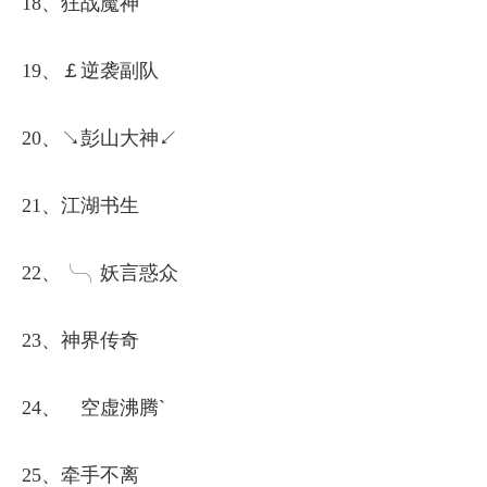
18、狂战魔神
19、￡逆袭副队
20、↘彭山大神↙
21、江湖书生
22、╰╮妖言惑众
23、神界传奇
24、ゝ空虚沸腾`
25、牵手不离