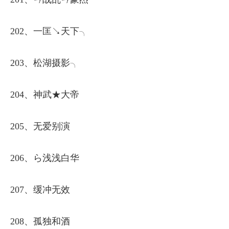
202、一匡↘天下╮
203、松湖摄影╮
204、神武★大帝
205、无爱别演
206、ら浅浅白华
207、缓冲无效
208、孤独和酒