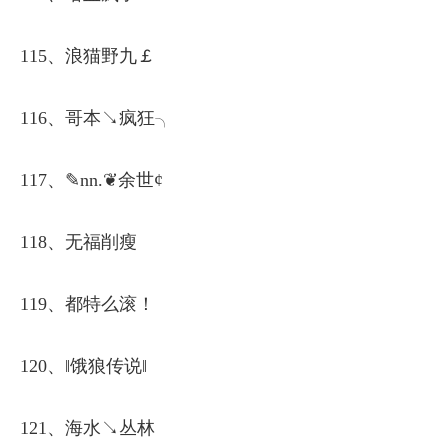
115、浪猫野九￡
116、哥本↘疯狂╮
117、✎nn.❦余世¢
118、无福削瘦
119、都特么滚！
120、‖饿狼传说‖
121、海水↘丛林