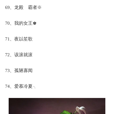
69、龙殿ゞ霸者※
70、我的女王♚
71、夜以笙歌
72、该滚就滚
73、孤陋寡闻
74、爱慕冷夏╮