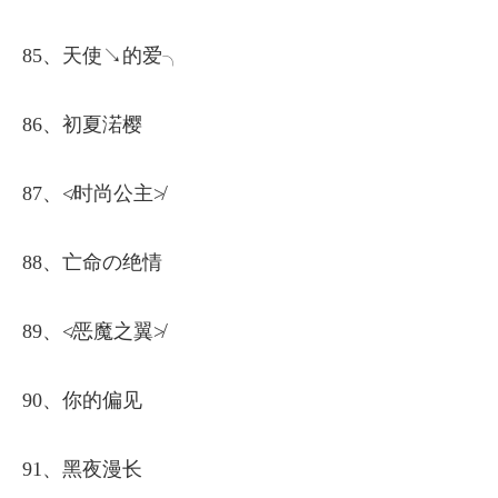
85、天使↘的爱╮
86、初夏渃樱
87、≮时尚公主≯
88、亡命の绝情
89、≮恶魔之翼≯
90、你的偏见
91、黑夜漫长