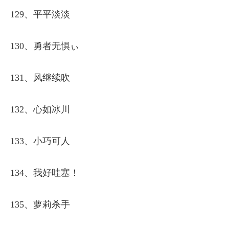
129、平平淡淡
130、勇者无惧ぃ
131、风继续吹
132、心如冰川
133、小巧可人
134、我好哇塞！
135、萝莉杀手