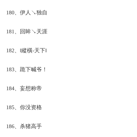
180、伊人↘独自
181、回眸↘天涯
182、‖縱橫-天下‖
183、跪下喊爷！
184、妄想称帝
185、你没资格
186、杀猪高手