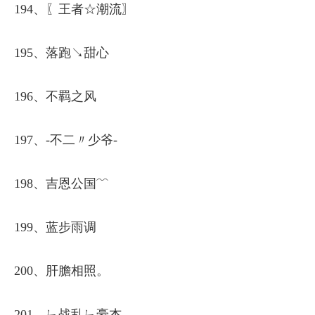
194、〖王者☆潮流〗
195、落跑↘甜心
196、不羁之风
197、-不二〃少爷-
198、吉恩公国﹌
199、蓝步雨调
200、肝膽相照。
201、ㄣ战乱ㄣ豪杰