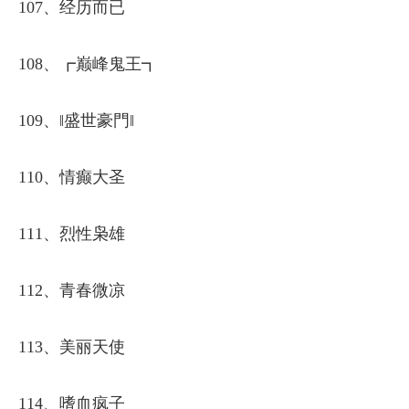
107、经历而已
108、┏巅峰鬼王┓
109、‖盛世豪門‖
110、情癫大圣
111、烈性枭雄
112、青春微凉
113、美丽天使
114、嗜血疯子