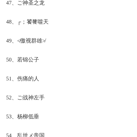
47、ご神圣之龙
48、┌；饕餮噬天
49、≮傲视群雄≯
50、若锦公子
51、伤痛的人
52、ご战神左手
53、杨柳低垂
54、乱丗メ帝国