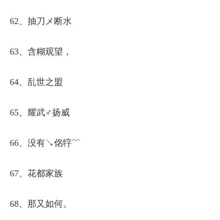
62、抽刀メ断水
63、含糊观望，
64、乱世之盟
65、耀武♂扬威
66、没有↘佲牸﹌
67、花都家族
68、那又如何。