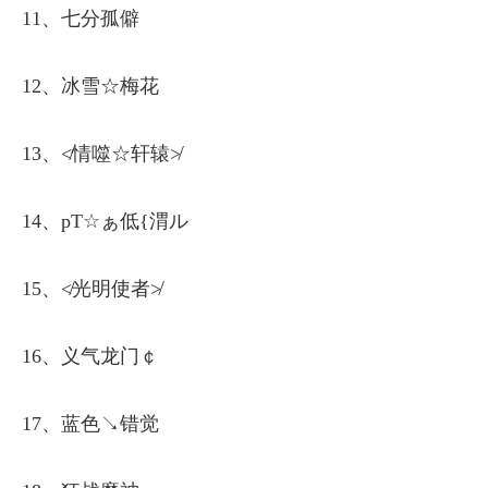
11、七分孤僻
12、冰雪☆梅花
13、≮情噬☆轩辕≯
14、pT☆ぁ低{渭ル
15、≮光明使者≯
16、义气龙门￠
17、蓝色↘错觉