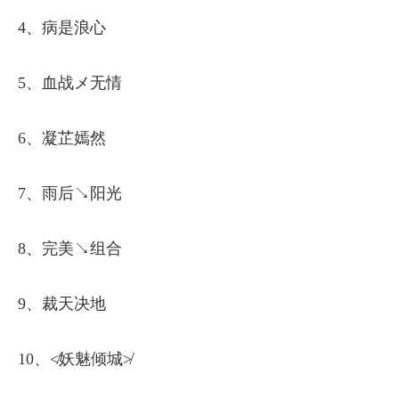
4、病是浪心
5、血战メ无情
6、凝芷嫣然
7、雨后↘阳光
8、完美↘组合
9、裁天决地
10、≮妖魅倾城≯