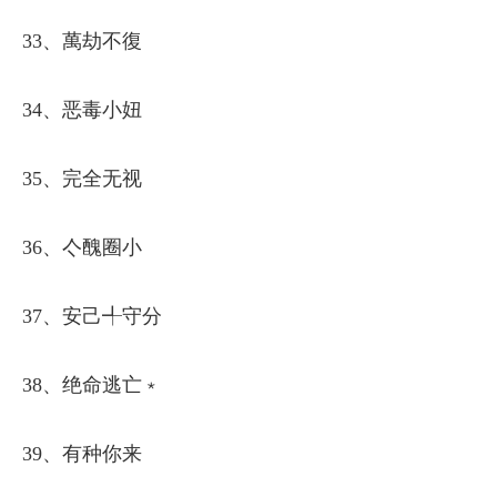
33、萬劫不復
34、恶毒小妞
35、完全无视
36、亽醜圈小
37、安己╃守分
38、绝命逃亡﹡
39、有种你来