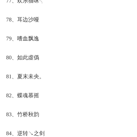
77、欢乐猫咪╮
78、耳边沙哑
79、嗜血飘逸
80、如此虛僞
81、夏末未央。
82、蝶魂慕摇
83、竹桥秋韵
84、逆转↘之剑