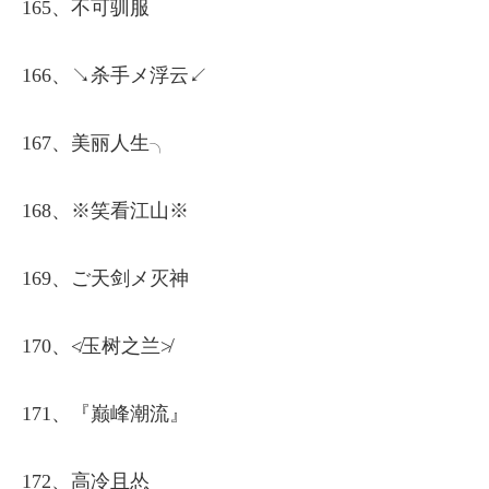
165、不可驯服
166、↘杀手メ浮云↙
167、美丽人生╮
168、※笑看江山※
169、ご天剑メ灭神
170、≮玉树之兰≯
171、『巅峰潮流』
172、高冷且怂