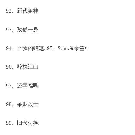
92、新代狙神
93、孜然一身
94、∝我的蜡笔..95、✎nn.❦余笙¢
96、醉枕江山
97、还幸福嗎
98、呆瓜战士
99、旧念何挽