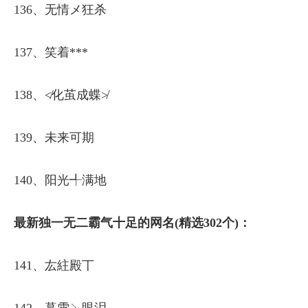
136、无情メ狂杀
137、笑着***
138、≮化茧成蝶≯
139、未来可期
140、阳光╃满地
最新独一无二霸气十足的网名(精选302个)：
141、厷紸殿丅