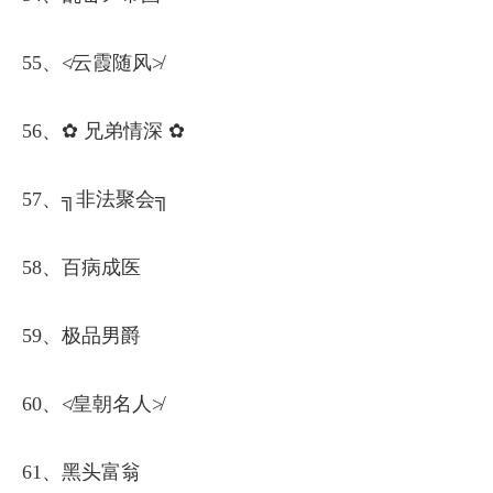
55、≮云霞随风≯
56、✿ 兄弟情深 ✿
57、╗非法聚会╗
58、百病成医
59、极品男爵
60、≮皇朝名人≯
61、黑头富翁