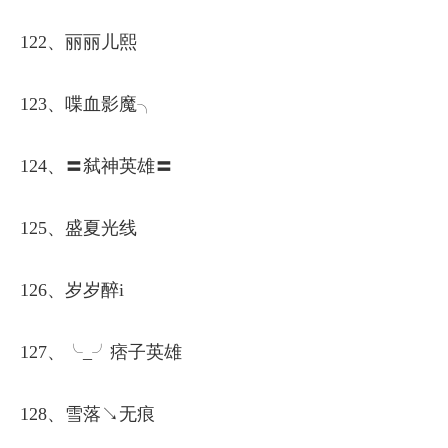
122、丽丽儿熙
123、喋血影魔╮
124、〓弑神英雄〓
125、盛夏光线
126、岁岁醉i
127、╰_╯痞子英雄
128、雪落↘无痕