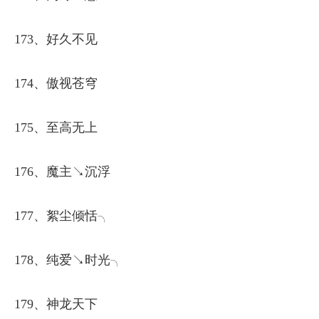
173、好久不见
174、傲视苍穹
175、至高无上
176、魔主↘沉浮
177、絮尘倾恬╮
178、纯爱↘时光╮
179、神龙天下