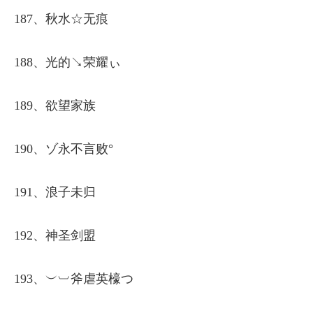
187、秋水☆无痕
188、光的↘荣耀ぃ
189、欲望家族
190、ゾ永不言败°
191、浪子未归
192、神圣剑盟
193、︶︺斧虐英檺つ