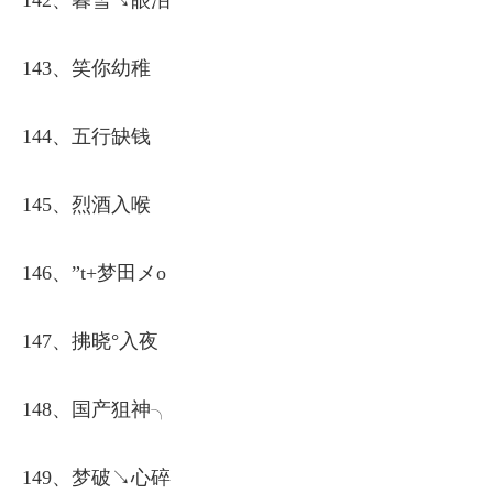
142、暮雪↘眼泪
143、笑你幼稚
144、五行缺钱
145、烈酒入喉
146、”t+梦田メo
147、拂晓°入夜
148、国产狙神╮
149、梦破↘心碎