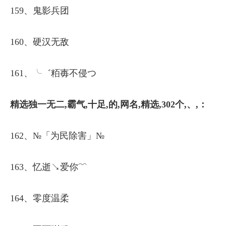
159、鬼影兵团
160、硬汉无敌
161、╰゛粨毐不侵つ
精选独一无二,霸气,十足,的,网名,精选,302个,、,：
162、№「为民除害」№
163、忆逝↘爱你﹌
164、零度温柔