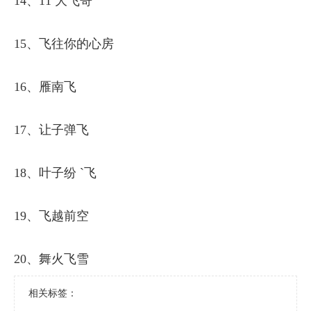
14、11 大飞哥
15、飞往你的心房
16、雁南飞
17、让子弹飞
18、叶子纷 `飞
19、飞越前空
20、舞火飞雪
相关标签：