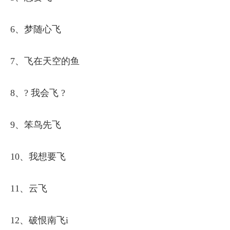
6、梦随心飞
7、飞在天空的鱼
8、? 我会飞 ?
9、笨鸟先飞
10、我想要飞
11、云飞
12、破恨南飞i