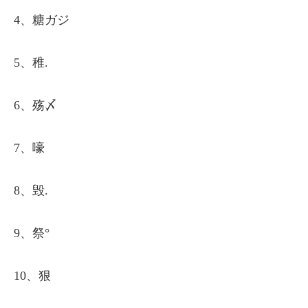
4、糖ガジ
5、稚.
6、殇〆
7、嚎
8、毁.
9、祭°
10、狠