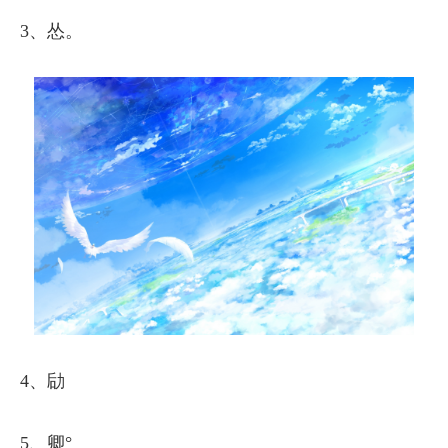
3、怂。
4、劶
5、卿°