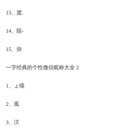
13、渡.
14、陌-
15、弥
一字经典的个性微信昵称大全 2
1、ょ喵
2、風
3、泬