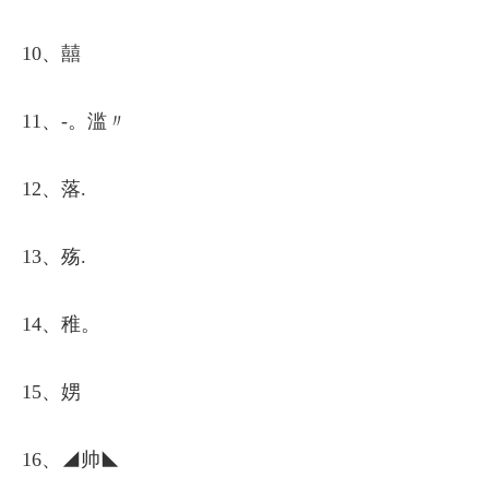
10、囍
11、-。滥〃
12、落.
13、殇.
14、稚。
15、娚
16、◢帅◣