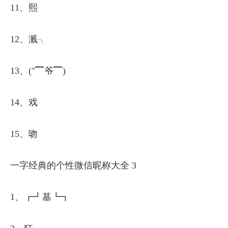
11、熙
12、溅╮
13、("▔爷▔)
14、戏
15、吻
一字经典的个性微信昵称大全 3
1、┏┛墓┗┓