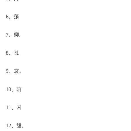
6、荡
7、卿.
8、孤
9、哀。
10、荫
11、囚
12、甜。