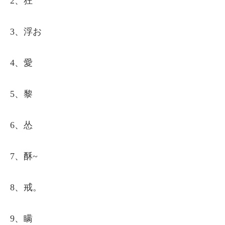
2、狂
3、浮お
4、愛
5、黎
6、怂
7、酥~
8、戒。
9、瞒