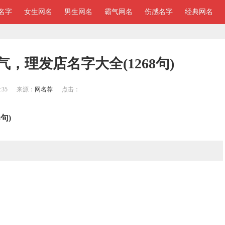
名字
女生网名
男生网名
霸气网名
伤感名字
经典网名
，理发店名字大全(1268句)
:35
来源：
网名荐
点击：
句)