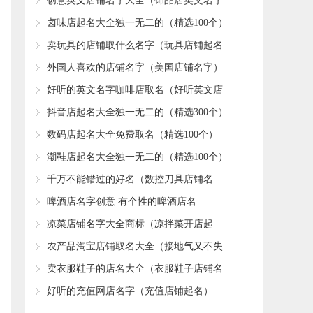
唯美
​创意英文店铺名字大全（饰品店英文名字
大全）
​卤味店起名大全独一无二的（精选100个）
​卖玩具的店铺取什么名字（玩具店铺起名
大全）
​外国人喜欢的店铺名字（美国店铺名字）
​好听的英文名字咖啡店取名（好听英文店
铺名字大全）
​抖音店起名大全独一无二的（精选300个）
​数码店起名大全免费取名（精选100个）
​潮鞋店起名大全独一无二的（精选100个）
​千万不能错过的好名（数控刀具店铺名
字）
啤酒店名字创意 有个性的啤酒店名
​凉菜店铺名字大全商标（凉拌菜开店起
名）
​农产品淘宝店铺取名大全（接地气又不失
创意）
​卖衣服鞋子的店名大全（衣服鞋子店铺名
字大全）
​好听的充值网店名字（充值店铺起名）