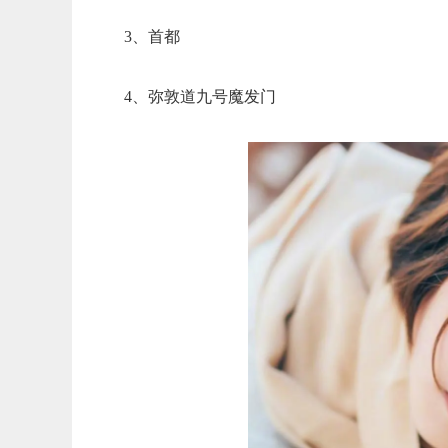
3、首都
4、弥敦道九号魔发门