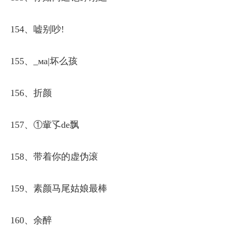
154、嘘别吵!
155、_мa|坏么孩
156、折颜
157、①軰孓de飘
158、带着你的虚伪滚
159、素颜马尾姑娘最棒
160、余醉