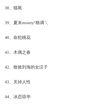
38、猫尾
39、夏末moiety°格调ㄟ
40、命犯桃花
41、木偶之春
42、敢掀刘海的女汉子
43、关掉人性
44、冰恋琼华