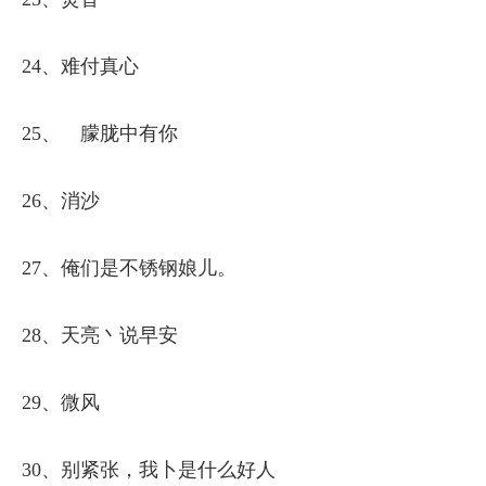
24、难付真心
25、ゝ朦胧中有你
26、消沙
27、俺们是不锈钢娘儿。
28、天亮丶说早安
29、微风
30、别紧张，我卜是什么好人