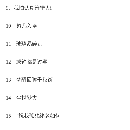
9、我怕认真给错人i
10、超凡入圣
11、玻璃易碎ぃ
12、或许都是过客
13、梦醒回眸千秋逝
14、尘世褪去
15、”祝我孤独终老如何