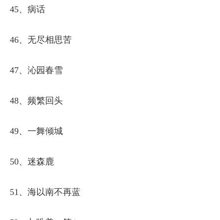
45、病话
46、无尽相思苦
47、沁园春雪
48、频繁回头
49、一舞倾城
50、迷森鹿
51、海以南不再蓝