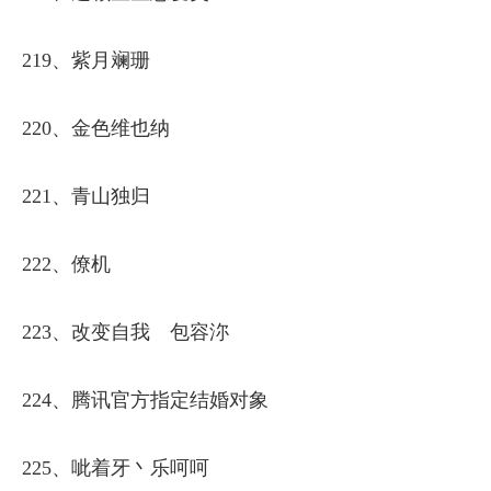
219、紫月斓珊
220、金色维也纳
221、青山独归
222、僚机
223、改变自我ゝ包容沵
224、腾讯官方指定结婚对象
225、呲着牙丶乐呵呵