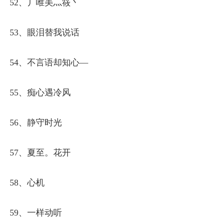
52、丿唯美灬筱丶
53、眼泪替我说话
54、不言语却知心—
55、痴心遇冷风
56、静守时光
57、夏至。花开
58、心机
59、一样动听