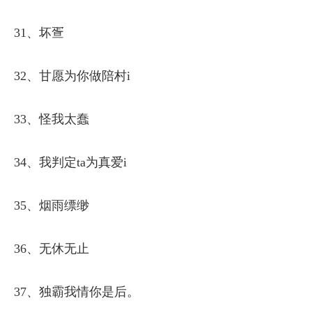
31、坏疍
32、甘愿为你做陪村i
33、怪我太蠢
34、我判定ta为真爱i
35、烟雨缥缈
36、无休无止
37、独霸我情你是后。