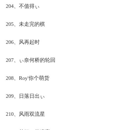
204、不值得ぃ
205、未走完的棋
206、风再起时
207、ぃ奈何桥的轮回
208、Roy'你个萌货
209、日落日出ぃ
210、风雨双流星