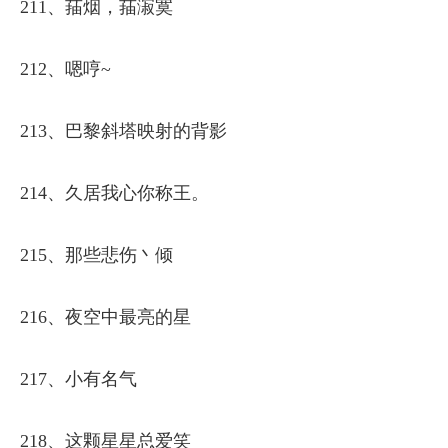
211、菗烟，菗漃寞
212、嗯哼~
213、巴黎斜塔映射的背影
214、久居我心你称王。
215、那些悲伤丶倾
216、夜空中最亮的星
217、小有名气
218、这颗星星总爱笑