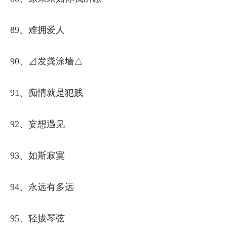
89、难拥爱人
90、⊿发粪涂墙△
91、痴情就是犯贱
92、妄想遇见
93、如斯寂寞
94、永远有多远
95、轻拔琴弦