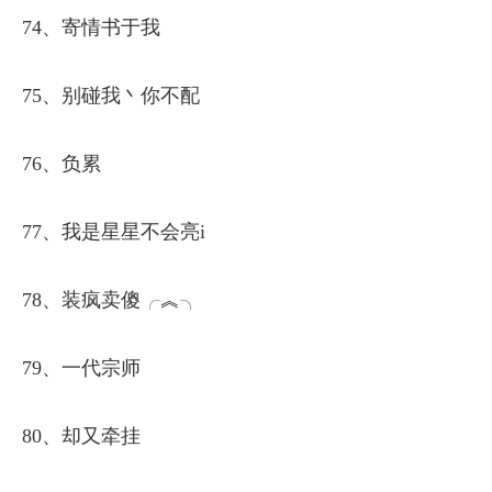
74、寄情书于我
75、别碰我丶你不配
76、负累
77、我是星星不会亮i
78、装疯卖傻╭︽╮
79、一代宗师
80、却又牵挂