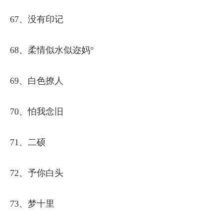
67、没有印记
68、柔情似水似迩妈°
69、白色撩人
70、怕我念旧
71、二硕
72、予你白头
73、梦十里