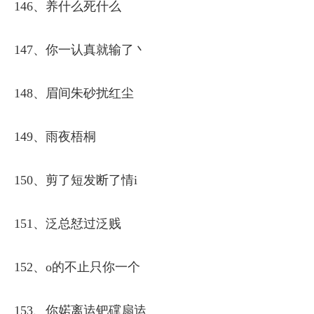
146、养什么死什么
147、你一认真就输了丶
148、眉间朱砂扰红尘
149、雨夜梧桐
150、剪了短发断了情i
151、泛总恏过泛贱
152、o的不止只你一个
153、你婼离迲钯礃扇迲