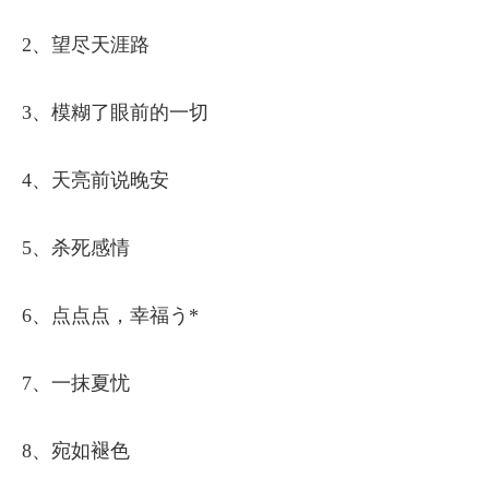
2、望尽天涯路
3、模糊了眼前的一切
4、天亮前说晚安
5、杀死感情
6、点点点，幸福う*
7、一抹夏忧
8、宛如褪色