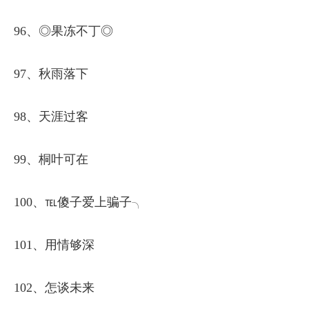
96、◎果冻不丁◎
97、秋雨落下
98、天涯过客
99、桐叶可在
100、℡傻子爱上骗子╮
101、用情够深
102、怎谈未来