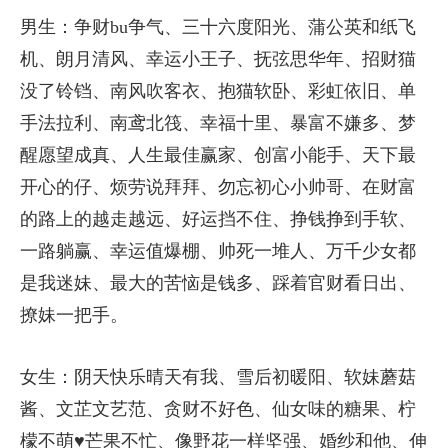
男生：争财bu争气、三十六度阳光、蒲公英和纸飞
机、朗月清风、幸运小王子、抚弦思华年、招财猫
没了铃铛、南风吹客衣、抱猫软卧、彩虹依旧、单
手法拉利、南鸢北筏、幸福十里、暴富不嫌多、梦
醒愿望成真、人生最佳赢家、创富小能手、天下最
开心的仔、烦劳说拜拜、勿忘初心小帅哥、在财富
的路上的越走越远、好运挡不住、挣钱挣到手软、
一路躺赢、幸运值爆棚、帅死一堆人、万千少女都
是我迷妹、最大的苦恼是钱多、踩着官财看日出、
撩妹一把手。
女生：阴天快乐晴天有我、雪后初暖阳、软妹蘑菇
酱、文芷文艺范、贪财不好色、仙女味的糖果、柠
檬不萌♥芒果不忙、像野花一样坚强、婚纱和他、伸