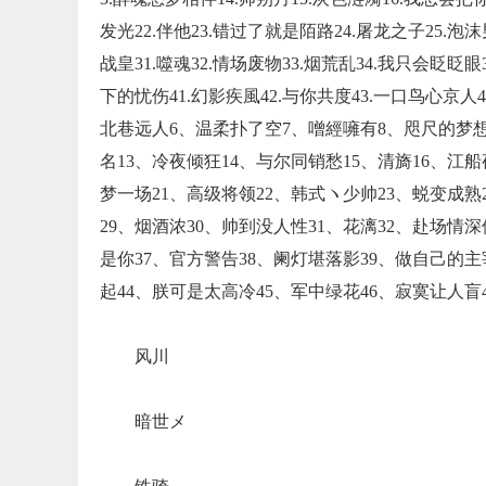
发光22.伴他23.错过了就是陌路24.屠龙之子25.泡沫
战皇31.噬魂32.情场废物33.烟荒乱34.我只会眨眨眼3
下的忧伤41.幻影疾風42.与你共度43.一口鸟心京
北巷远人6、温柔扑了空7、噌經噰有8、咫尺的梦想
名13、冷夜倾狂14、与尔同销愁15、清旖16、江
梦一场21、高级将领22、韩式ヽ少帅23、蜕变成熟24
29、烟酒浓30、帅到没人性31、花漓32、赴场情
是你37、官方警告38、阑灯堪落影39、做自己的主
起44、朕可是太高冷45、军中绿花46、寂寞让人盲
风川
暗世メ