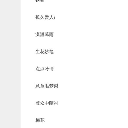
铁骑
孤久爱人i
潇潇暮雨
生花妙笔
点点吟情
意章湉梦梨
登众中陪衬
梅花