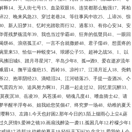
解释14、无人街七号15、血染双眼16、连笑都那么勉强17、苒柏
碎22、晚来风急23、穿过老巷24、等往事风中吹25、丄谛26、惊
30、新人旧梦31、忆时光踏歌而行32、過客33、有你心安34、安
、华胥残梦殇流年39、我也当过学霸40、狂奔的低聲貝41、一眼回
鸡喝饼46、浪痞孤王47、一言不合就撒娇48、君子儒49、想蛋疼的
碗里来53、恰似一种蜕变54、琅琊公子55、超神之战56、1、以
风拂旧城6、踏月寻星河7、半岛少年8、孤↣酒9、爱在逝岁流年
蛾眉14、撫平這傷疤15、西岭16、凉枍17、江清月近人18、尧鹤
爷22、抱草阴经23、滴蜡泪24、江河错落25、手提一壶酒26、亽
气震四方30、追风努力啊31、只愿一起走过32、回忆里沉醉33、
、莫夜溟38、岳凌39、风苍溪40、销魂几度41、嗜血骑士42、请
半梦半醒半浮夸46、姐我給您笑個47、终究梦一场48、幼稚的夏天
璎释53、左路1.今天也好困2.那年今日的3.陌上烟雨心上尘4.蔠
过久厌情9.爱神之镜10.画扇浅醉染一袭11.孤困几年12.柠檬少年1
戒掉17.诰邦18.幼稚的夏天19.轻狂天下￼20.念北21.爱我的人会