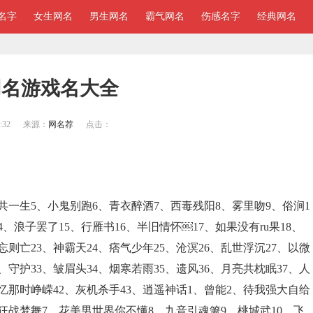
名字
女生网名
男生网名
霸气网名
伤感名字
经典网名
网名游戏名大全
:32
来源：
网名荐
点击：
共一生5、小鬼别跑6、青衣醉酒7、西毒残阳8、雾里吻9、俗涧1
4、浪子罢了15、行雁书16、半旧情怀￼17、如果没有ru果18、
忘则亡23、神霸天24、痞气少年25、沧溟26、乱世浮沉27、以微
2、守护33、皱眉头34、烟寒若雨35、遗风36、月亮共枕眠37、人
、忆那时峥嵘42、灰机杀手43、逍遥神话1、曾能2、待我强大自给
狂战梦舞7、花美男世界你不懂8、九音引魂箫9、桃城武10、飞