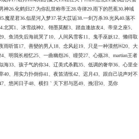
男神26.化鹤归27.为你乱世称帝王28.寺律29.雨下的芭蕉30.神域
5.魔星君36.似星河入梦37.苌大苡诟38.一剑万杀39.光风40.落不
人44.北冥1、冰雪战神2、翎墨莫醒3、踏血逢故友4、帝皇之座5、
9、鱼消失后海就哭了10、人间风雪客11、鬼手巫妖12、懒得取
船夜雨听笛17、善變的男人18、念风起19、只是一种漠然￼20、大
、明我长相忆25、一曲幽怨26、瞳荧27、心殇28、martian王者
深似海33、孩子气的你34、辽美式杀戮35、低调的奢华36、心里全
宰40、用实力扑倒你41、夜笛清怅42、迟月43、跟自己说声对不
47、悠闲日子48、横扫｀天下邪与恶49、挽泪50、觅你