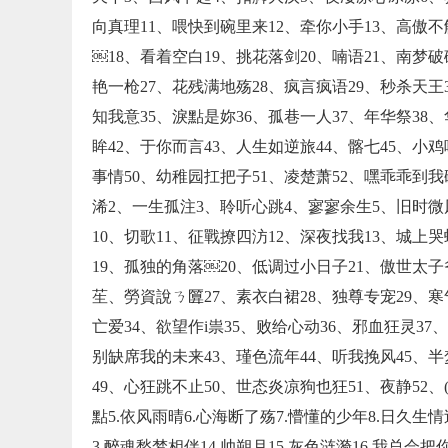
向真理11、喂快到碗里来12、牵你小手13、高傲不
￼18、看着空白19、挑花落剑20、喃语21、南梦破
艳一枪27、花残满地殇28、疯言疯语29、秒杀天王
知我意35、淚點是妳36、孤巷一人37、年华祭38
眸42、于你而言43、人生如逆旅44、髂七45、小
事情50、幼稚园扛把子51、凌楚萧52、嘿乖乖到我
浠2、一生孤注3、聆听心跳4、寥寥余生5、旧时微
10、切歌11、征戰撩四汸12、深夜找我13、城上哭
19、孤独的角落￼20、低调过小日子21、傲世太子
苼、勞資說ㄋ匴27、素衣白裙28、独尊专宠29、寒
亡爱34、欲望作i祟35、败给心动36、邪血狂灵37
别缺席我的未来43、瑾色流年44、听我挽风45、
49、心狂跳不止50、世态炎凉狗也狂51、夜静52、(
點5.依风雨晴6.心海断了殇7.懵懂的少年8.日久生情
3.醉魂愁梦相伴14.帅朔月15.灰色涟漪16.我总会把你