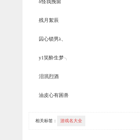
δ怪我挽留
残月絮辰
囚心锁男λ、
y1笑酔生梦╮
泪泯烈酒
油皮心有困兽
相关标签：
游戏名大全