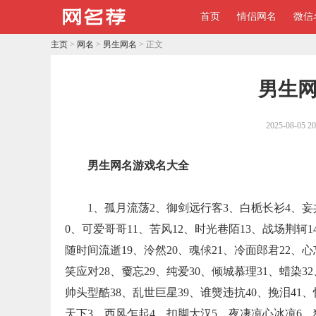
首页
情侣网名
微信
主页
>
网名
>
男生网名
> 正文
男生
2025-08-05 20
男生网名游戏名大全
1、孤月流荡2、御剑远行客3、白栀长衫4、妄
0、可爱哥哥11、苦风12、时光巷陌13、战场荆轲1
随时间流逝19、泠然20、魂俅21、冷面郎君22、心
笑应对28、嫑忘29、纯爱30、倾城慕理31、蜡染3
帅头型酷38、乱世巨星39、谁熋违抗40、挽泪41
天下3、西风乍起4、扣脚大汉5、夜凄凉心冰凉6、