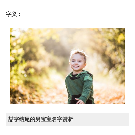
字义：
喆字结尾的男宝宝名字赏析