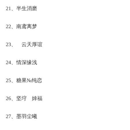
21、半生消磨
22、南鸢离梦
23、ゝ云天厚谊
24、情深缘浅
25、糖果№纯恋
26、坚垨ゞ婞福
27、墨羽尘曦