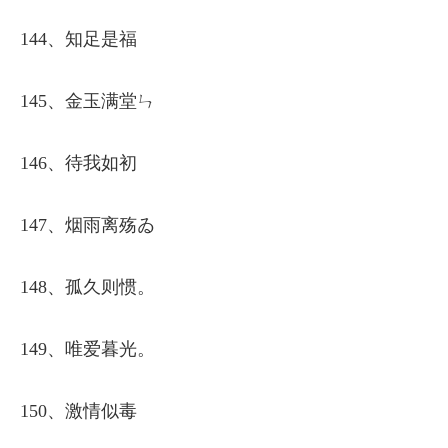
144、知足是福
145、金玉满堂ㄣ
146、待我如初
147、烟雨离殇ゐ
148、孤久则惯。
149、唯爱暮光。
150、激情似毒