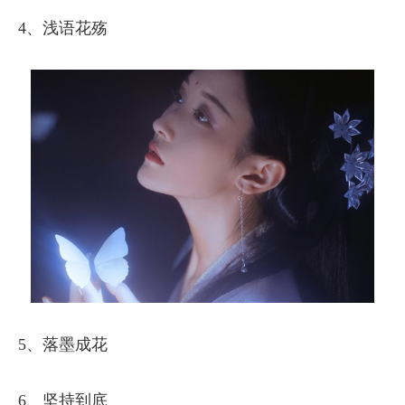
4、浅语花殇
5、落墨成花
6、坚持到底