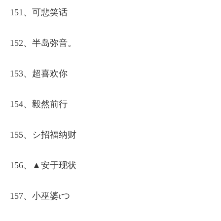
151、可悲笑话
152、半岛弥音。
153、超喜欢你
154、毅然前行
155、シ招福纳财
156、▲安于现状
157、小巫婆tつ