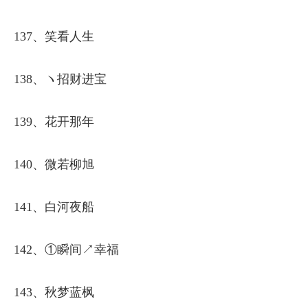
137、笑看人生
138、ヽ招财进宝
139、花开那年
140、微若柳旭
141、白河夜船
142、①瞬间↗幸福
143、秋梦蓝枫