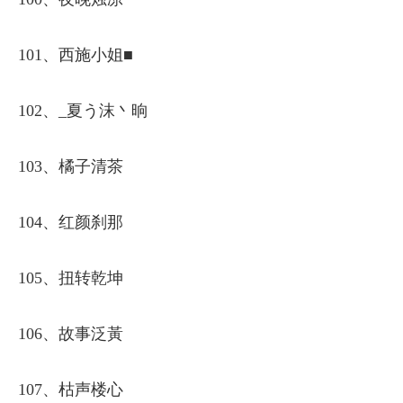
101、西施小姐■
102、_夏う沫丶晌
103、橘子清茶
104、红颜刹那
105、扭转乾坤
106、故事泛黃
107、枯声楼心