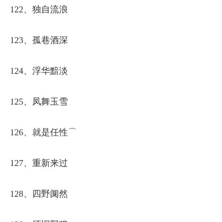
122、独自流浪
123、孤巷酒深
124、浮华黯淡
125、凤舞玉雪
126、就是任性⌒
127、重新来过
128、四野阒然