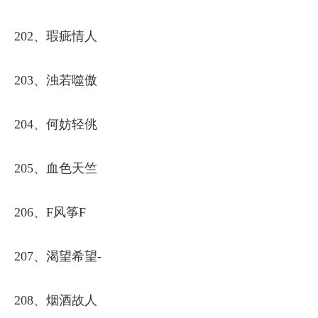
202、瑕疵情人
203、浊若噬傲
204、何妨轻佻
205、血色天竺
206、F风筝F
207、渴望希望-
208、烟酒故人