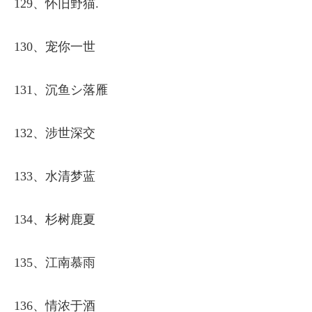
129、怀旧野猫.
130、宠你一世
131、沉鱼シ落雁
132、涉世深交
133、水清梦蓝
134、杉树鹿夏
135、江南慕雨
136、情浓于酒