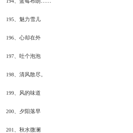
194、蓝莓布朗……
195、魅力雪儿
196、心却在外
197、吐个泡泡ゝ
198、清风散尽。
199、风的味道
200、夕阳落早
201、秋水微澜