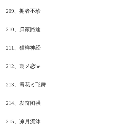
209、拥者不珍
210、归家路途
211、猫样神经
212、刺メ恋he
213、雪花ミ飞舞
214、发奋图强
215、凉月流沐