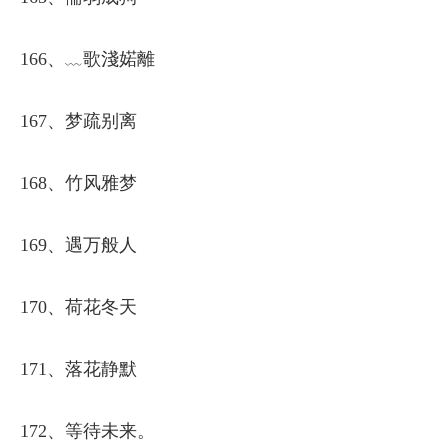
166、﹏歌淺婼離ゝ
167、梦疏别离
168、竹风雅梦
169、遇万般人
170、荷花冬天
171、落花静默
172、等待未来。