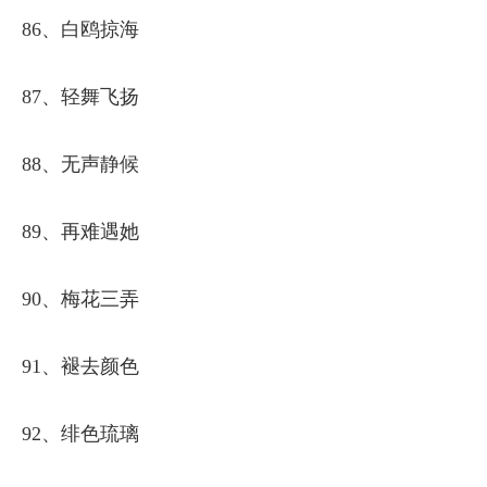
86、白鸥掠海
87、轻舞飞扬
88、无声静候
89、再难遇她
90、梅花三弄
91、褪去颜色
92、绯色琉璃