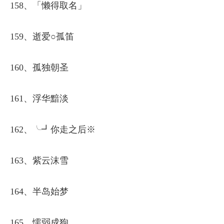
158、「懒得取名」
159、逝爱○孤笛
160、孤独朝圣
161、浮华黯淡
162、╰┛你走之后※
163、紫云沫雪
164、半岛始梦
165、懦弱成狗