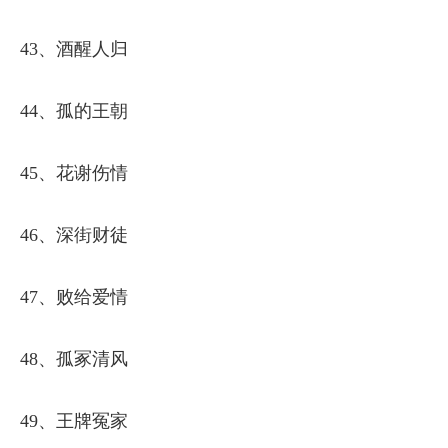
43、酒醒人归
44、孤的王朝
45、花谢伤情
46、深街财徒
47、败给爱情
48、孤冢清风
49、王牌冤家