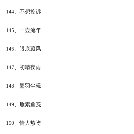
144、不想控诉
145、一壶流年
146、眼底藏风
147、初晴夜雨
148、墨羽尘曦
149、雁素鱼笺
150、情人热吻