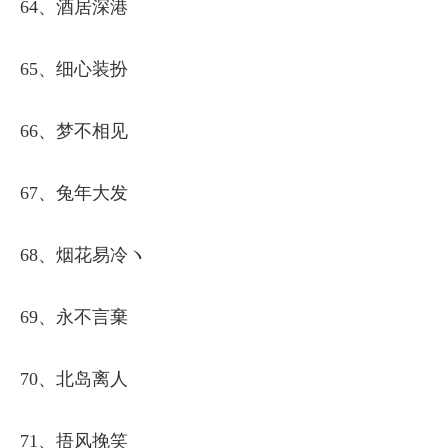
64、酒居深港
65、细心装扮
66、梦不相见
67、兔年大发
68、烟花易冷ヽ
69、永不言棄
70、北岛离人
71、捂风挽笑