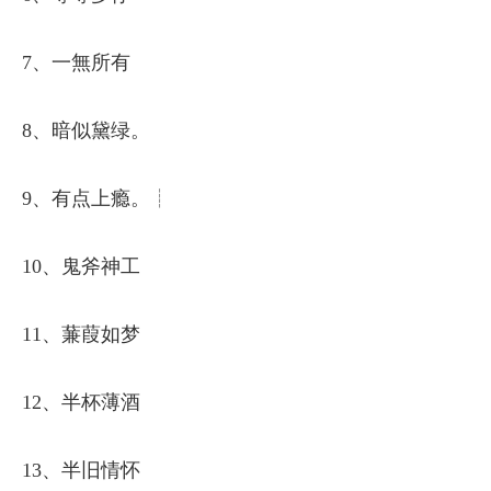
7、一無所有
8、暗似黛绿。
9、有点上瘾。┊
10、鬼斧神工
11、蒹葭如梦
12、半杯薄酒
13、半旧情怀