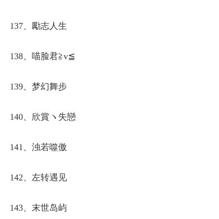
137、勵志人生
138、喵脸君≧v≦
139、梦幻舞步
140、欣賞ヽ失戀
141、浊若噬傲
142、左转遇见
143、末世岛屿