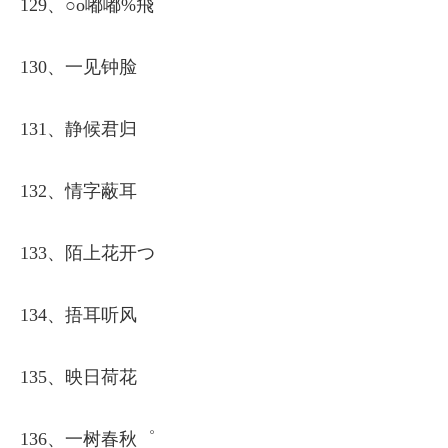
129、○o嘟嘟%飛
130、一见钟脸
131、静候君归
132、情字蔽耳
133、陌上花开つ
134、捂耳听风
135、映日荷花
136、一树春秋゜