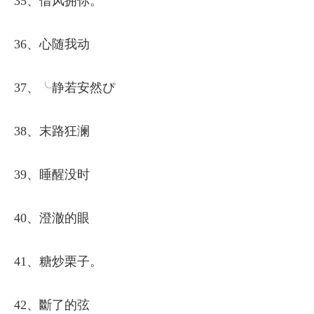
35、借风拥你。
36、心随我动
37、╰静若安然ぴ
38、末路狂澜
39、睡醒没时
40、澄澈的眼
41、糖炒栗子。
42、斷了的弦