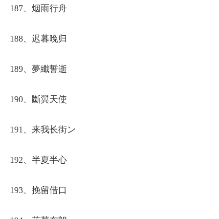
187、烟雨行舟
188、迟暮晚归
189、夢纖誓逝
190、斷翼天使
191、来我长街ン
192、半夏半心
193、挽留借口