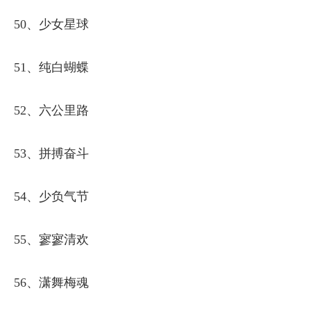
50、少女星球
51、纯白蝴蝶
52、六公里路
53、拼搏奋斗
54、少负气节
55、寥寥清欢
56、潇舞梅魂