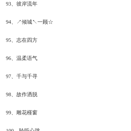
93、彼岸流年
94、↗倾城↖一顾☆
95、志在四方
96、温柔语气
97、千与千寻
98、故作洒脱
99、雕花槿窗
100、聆听心跳