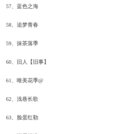
57、蓝色之海
58、追梦青春
59、抹茶落季
60、旧人【旧事】
61、唯美花季@
62、浅巷长歌
63、脸蛋红勒