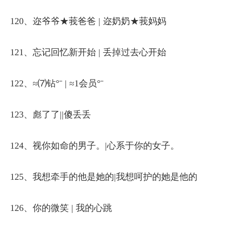
120、迩爷爷★莪爸爸 | 迩奶奶★莪妈妈
121、忘记回忆新开始 | 丢掉过去心开始
122、≈⑺钻°ˉ | ≈1会员°ˉ
123、彪了了||傻丢丢
124、视你如命的男子。|心系于你的女子。
125、我想牵手的他是她的|我想呵护的她是他的
126、你的微笑 | 我的心跳