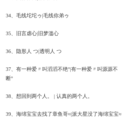
34、毛线坨坨ゥ|毛线你弟ゥ
35、旧言虐心|旧梦滥心
36、隐形人 つ|透明人 つ
37、有一种爱〃叫滔滔不绝°|有一种爱〃叫源源不
断°
38、想回到两个人。 | 认真的两个人。
39、海绵宝宝去找了章鱼哥≈|派大星没了海绵宝宝≈