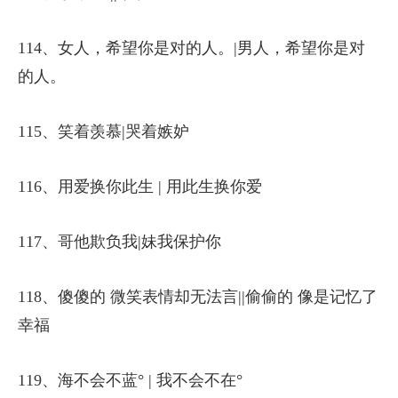
114、女人，希望你是对的人。|男人，希望你是对
的人。
115、笑着羡慕|哭着嫉妒
116、用爱换你此生 | 用此生换你爱
117、哥他欺负我|妹我保护你
118、傻傻的 微笑表情却无法言||偷偷的 像是记忆了
幸福
119、海不会不蓝° | 我不会不在°