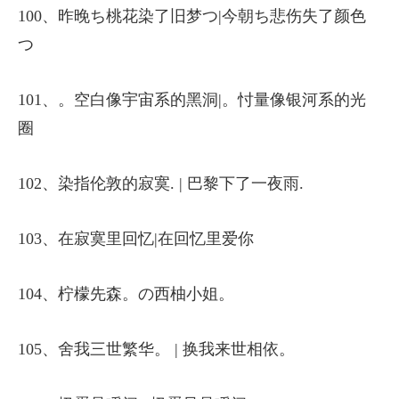
100、昨晚ち桃花染了旧梦つ|今朝ち悲伤失了颜色
つ
101、。空白像宇宙系的黑洞|。忖量像银河系的光
圈
102、染指伦敦的寂寞. | 巴黎下了一夜雨.
103、在寂寞里回忆|在回忆里爱你
104、柠檬先森。の西柚小姐。
105、舍我三世繁华。 | 换我来世相依。