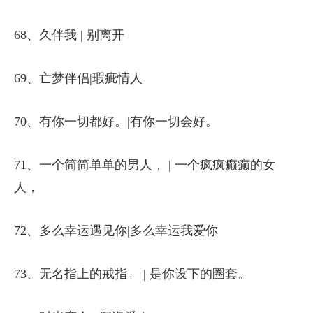
68、久伴我 | 别离开
69、亡梦伴侣|瑕疵情人
70、有你一切都好。|有你一切会好。
71、一个简简单单的男人， | 一个疯疯癫癫的女
人，
72、多么幸运遇见你|多么幸运我爱你
73、无名指上的戒指。 | 是你设下的圈套。