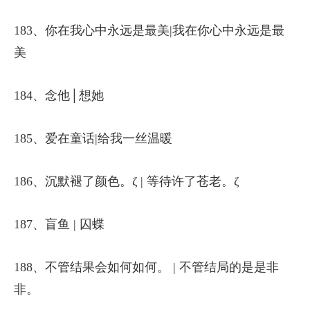
183、你在我心中永远是最美|我在你心中永远是最
美
184、念他│想她
185、爱在童话|给我一丝温暖
186、沉默褪了颜色。ζ | 等待许了苍老。ζ
187、盲鱼 | 囚蝶
188、不管结果会如何如何。 | 不管结局的是是非
非。