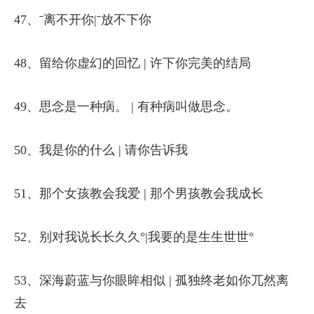
47、ˉ离不开你|ˉ放不下你
48、留给你虚幻的回忆 | 许下你完美的结局
49、思念是一种病。 | 有种病叫做思念。
50、我是你的什么 | 请你告诉我
51、那个女孩教会我爱 | 那个男孩教会我成长
52、别对我说长长久久°|我要的是生生世世°
53、深海蔚蓝与你眼眸相似 | 孤独终老如你兀然离
去