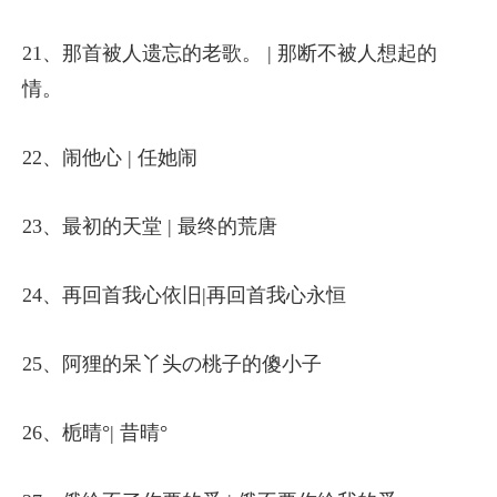
21、那首被人遗忘的老歌。 | 那断不被人想起的
情。
22、闹他心 | 任她闹
23、最初的天堂 | 最终的荒唐
24、再回首我心依旧|再回首我心永恒
25、阿狸的呆丫头の桃子的傻小子
26、栀晴°| 昔晴°