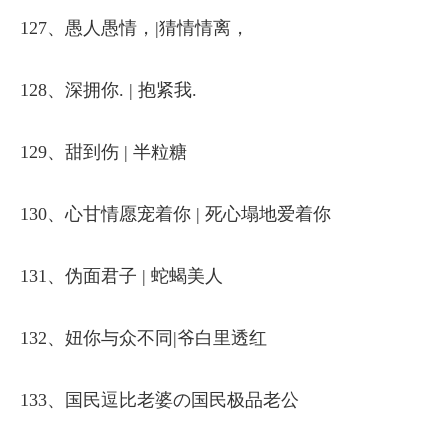
127、愚人愚情，|猜情情离，
128、深拥你. | 抱紧我.
129、甜到伤 | 半粒糖
130、心甘情愿宠着你 | 死心塌地爱着你
131、伪面君子 | 蛇蝎美人
132、妞你与众不同|爷白里透红
133、国民逗比老婆の国民极品老公