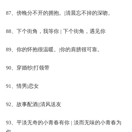
87、傍晚分不开的拥抱。|清晨忘不掉的深吻。
88、下个街角，我等你 | 下个街角，遇见你
89、你的怀抱很温暖。|你的肩膀很可靠。
90、穿婚纱|打领带
91、情男|恋女
92、故事配酒||清风送友
93、平淡无奇的小青春有你 | 淡而无味的小青春为