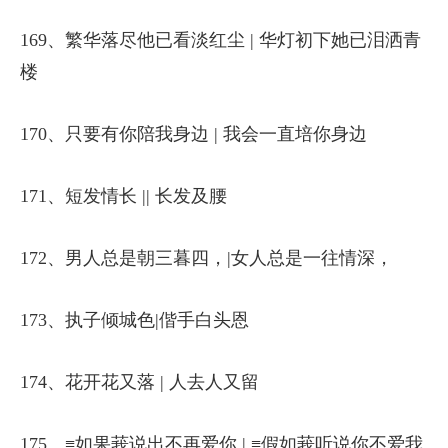
169、繁华落尽他已看淡红尘 | 华灯初下她已泪洒青
楼
170、只要有你陪我身边 | 我会一直培你身边
171、短发情长 || 长发及腰
172、男人总是朝三暮四，|女人总是一往情深，
173、执子倾城色|偕手白头恩
174、花开花又落 | 人去人又留
175、≡如果莪说出不再爱你 | ≡假如莪听说你不爱我