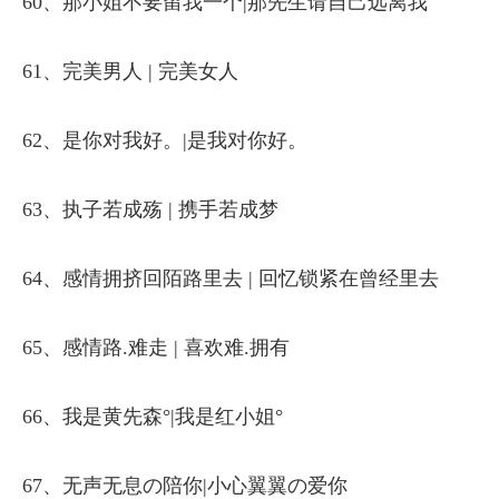
60、那小姐不要留我一个|那先生请自己远离我
61、完美男人 | 完美女人
62、是你对我好。|是我对你好。
63、执子若成殇 | 携手若成梦
64、感情拥挤回陌路里去 | 回忆锁紧在曾经里去
65、感情路.难走 | 喜欢难.拥有
66、我是黄先森°|我是红小姐°
67、无声无息の陪你|小心翼翼の爱你