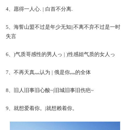
4、愿得一人心. | 白首不分离.
5、海誓山盟不过是年少无知||不离不弃不过是一时
失言
6、)气质哥感性的男人っ | )性感姐气质的女人っ
7、不再天真灬认为 | 俄是你灬的全体
8、旧人旧事旧心酸~|旧城旧事旧伤疤~
9、就想爱着你。|就想赖着你。