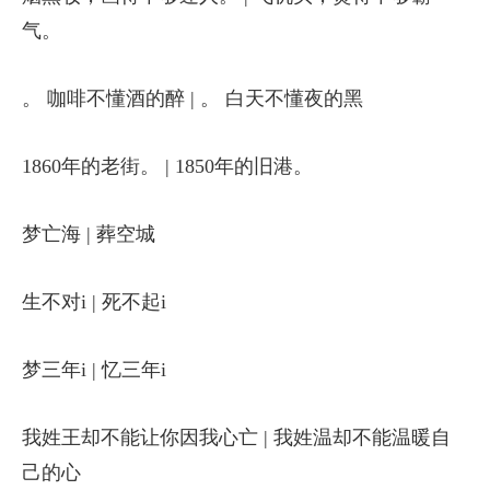
气。
。 咖啡不懂酒的醉 | 。 白天不懂夜的黑
1860年的老街。 | 1850年的旧港。
梦亡海 | 葬空城
生不对i | 死不起i
梦三年i | 忆三年i
我姓王却不能让你因我心亡 | 我姓温却不能温暖自
己的心