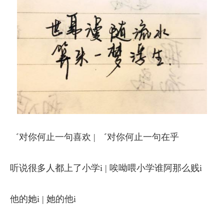
゛对你何止一句喜欢 | ゛对你何止一句在乎
听说很多人都上了小学i | 唉呦喂小学谁阿那么贱i
他的她i | 她的他i