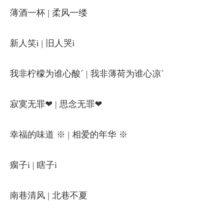
薄酒一杯 | 柔风一缕
新人笑i | 旧人哭i
我非柠檬为谁心酸ˊ | 我非薄荷为谁心凉ˊ
寂寞无罪❤ | 思念无罪❤
幸福的味道 ※ | 相爱的年华 ※
瘸子i | 瞎子i
南巷清风 | 北巷不夏