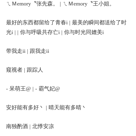
ㄟＭemory〝张先森。 | ㄟＭemory〝王小姐。
最好的东西都留给了青春i | 最美的瞬间都送给了时
光i | | 你与呼吸共存亡i | 你与时光同媲美i
带我走ii | 跟我走ii
窥视者 | 跟踪人
- 呆萌王@ | - 霸气妃@
安好能有多好丶 | 晴天能有多晴丶
南独酌酒 | 北悸安凉