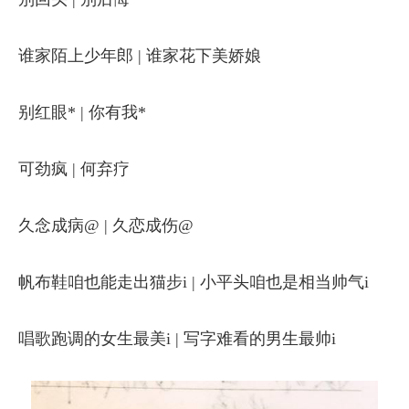
谁家陌上少年郎 | 谁家花下美娇娘
别红眼* | 你有我*
可劲疯 | 何弃疗
久念成病@ | 久恋成伤@
帆布鞋咱也能走出猫步i | 小平头咱也是相当帅气i
唱歌跑调的女生最美i | 写字难看的男生最帅i