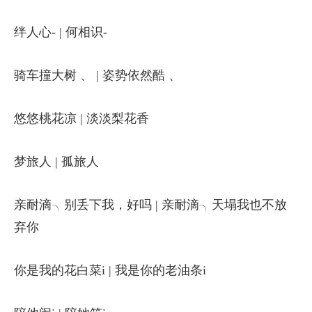
绊人心- | 何相识-
骑车撞大树 、 | 姿势依然酷 、
悠悠桃花凉 | 淡淡梨花香
梦旅人 | 孤旅人
亲耐滴╮别丢下我，好吗 | 亲耐滴╮天塌我也不放
弃你
你是我的花白菜i | 我是你的老油条i