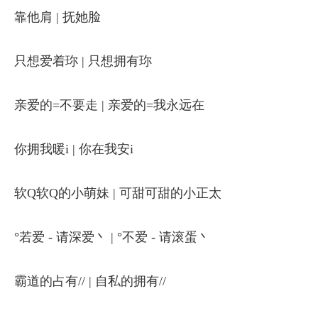
靠他肩 | 抚她脸
只想爱着珎 | 只想拥有珎
亲爱的=不要走 | 亲爱的=我永远在
你拥我暖i | 你在我安i
软Q软Q的小萌妹 | 可甜可甜的小正太
°若爱 - 请深爱丶 | °不爱 - 请滚蛋丶
霸道的占有// | 自私的拥有//