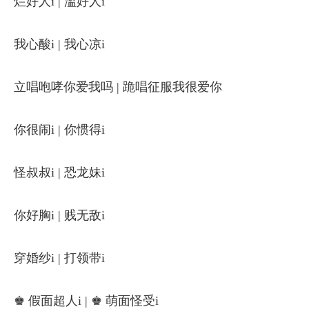
烂好人i | 滥好人i
我心酸i | 我心凉i
立唱咆哮你爱我吗 | 跪唱征服我很爱你
你很闹i | 你惯得i
怪叔叔i | 恐龙妹i
你好胸i | 贱无敌i
穿婚纱i | 打领带i
♚ 假面超人i | ♚ 萌面怪受i