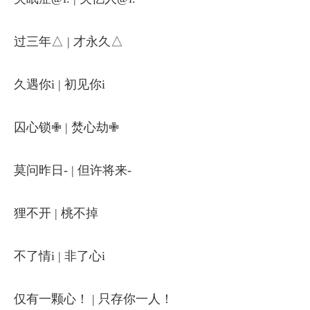
过三年△ | 才永久△
久遇你i | 初见你i
囚心锁✙ | 焚心劫✙
莫问昨日- | 但许将来-
狸不开 | 桃不掉
不了情i | 非了心i
仅有一颗心！ | 只存你一人！