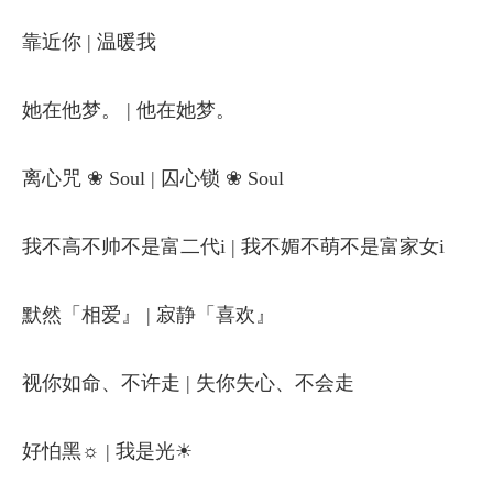
靠近你 | 温暖我
她在他梦。 | 他在她梦。
离心咒 ❀ Soul | 囚心锁 ❀ Soul
我不高不帅不是富二代i | 我不媚不萌不是富家女i
默然「相爱』 | 寂静「喜欢』
视你如命、不许走 | 失你失心、不会走
好怕黑☼ | 我是光☀