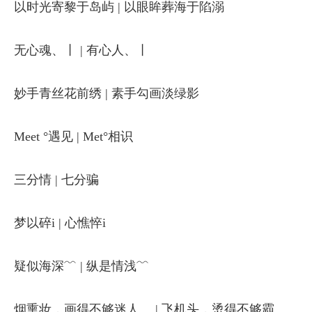
以时光寄黎于岛屿 | 以眼眸葬海于陷溺
无心魂、丨 | 有心人、丨
妙手青丝花前绣 | 素手勾画淡绿影
Meet °遇见 | Met°相识
三分情 | 七分骗
梦以碎i | 心憔悴i
疑似海深﹌ | 纵是情浅﹌
烟熏妆，画得不够迷人。 | 飞机头，烫得不够霸