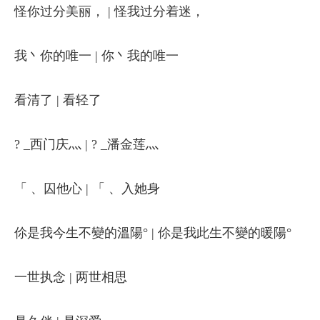
怪你过分美丽， | 怪我过分着迷，
我丶你的唯一 | 你丶我的唯一
看清了 | 看轻了
? _西门庆灬 | ? _潘金莲灬
「 、囚他心 | 「 、入她身
伱是我今生不變的溫陽° | 伱是我此生不變的暖陽°
一世执念 | 两世相思