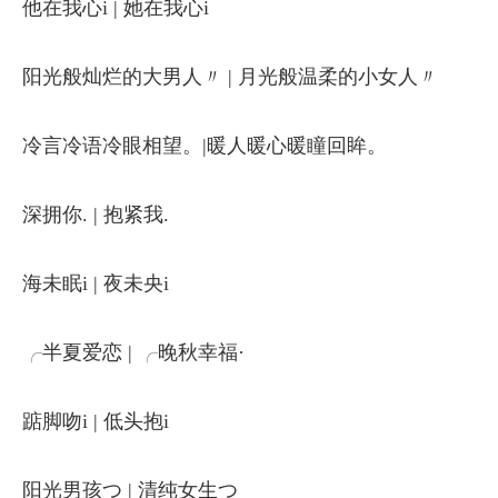
他在我心i | 她在我心i
阳光般灿烂的大男人〃 | 月光般温柔的小女人〃
冷言冷语冷眼相望。|暖人暖心暖瞳回眸。
深拥你. | 抱紧我.
海未眠i | 夜未央i
╭半夏爱恋 | ╭晚秋幸福·
踮脚吻i | 低头抱i
阳光男孩つ | 清纯女生つ