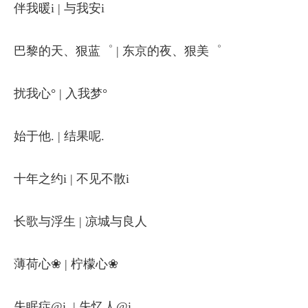
伴我暖i | 与我安i
巴黎的天、狠蓝゜ | 东京的夜、狠美゜
扰我心° | 入我梦°
始于他. | 结果呢.
十年之约i | 不见不散i
长歌与浮生 | 凉城与良人
薄荷心❀ | 柠檬心❀
失眠症@i. | 失忆人@i.