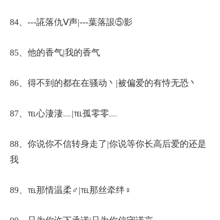
84、---誮落仇Ⅴ声|---葉落詪⑤影
85、他的香气|我的香气
86、得不到的都在在骚动丶|被偏爱的有恃无恐丶
87、℡心淒淒﹏|℡孤零零﹏
88、你说你不信转身走了|你说等你长高后爱的还是
我
89、℡那情温柔♂|℡那丝牵绊♀