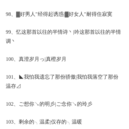
98、▓好男人″经得起诱惑|▓好女人″耐得住寂寞
99、忆这那首以往的半情诗丶|吟这那首以往的半情
调丶
100、真澄岁月っ|真橙岁月
101、◣我怕我遗忘了那份骄傲|我怕我落空了那份
温存⊿
102、ご想你↘的明彡|ご念你↘的玲彡
103、剩余的╮温柔|仅存的╮温暖