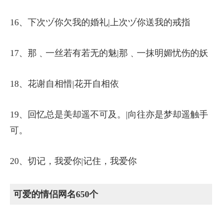
16、下次ヅ你欠我的婚礼|上次ヅ你送我的戒指
17、那﹑一丝若有若无的魅|那﹑一抹明媚忧伤的妖
18、花谢自相惜|花开自相依
19、回忆总是美却遥不可及。|向往亦是梦却遥触手
可。
20、切记，我爱你|记住，我爱你
可爱的情侣网名650个