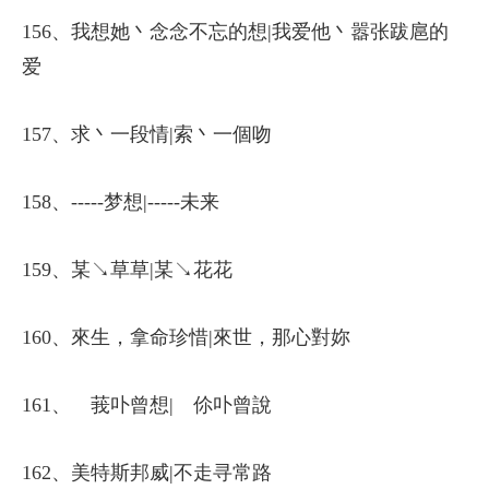
156、我想她丶念念不忘的想|我爱他丶嚣张跋扈的
爱
157、求丶一段情|索丶一個吻
158、-----梦想|-----未来
159、某↘草草|某↘花花
160、來生，拿命珍惜|來世，那心對妳
161、ゞ莪卟曾想|ゞ伱卟曾說
162、美特斯邦威|不走寻常路