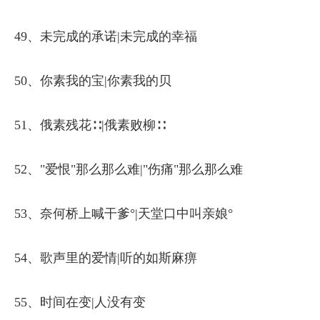
49、未完成的承诺|未完成的幸福
50、你素我的宝|你素我的贝
51、俄素残花∷|俄素败柳∷
52、"爱恨"那么那么难|"伤痛"那么那么难
53、奈何桥上喊干爹°|天堂口中叫亲娘°
54、歌声里的爱情|听的如斯麻痹
55、时间在变|人没有变