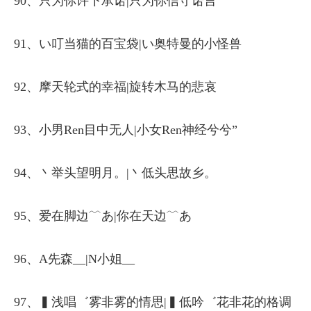
90、只为你许下承诺|只为你信守诺言
91、い叮当猫的百宝袋|い奥特曼的小怪兽
92、摩天轮式的幸福|旋转木马的悲哀
93、小男Ren目中无人|小女Ren神经兮兮”
94、丶举头望明月。|丶低头思故乡。
95、爱在脚边﹋あ|你在天边﹋あ
96、A先森__|N小姐__
97、▍浅唱゛雾非雾的情思|▍低吟゛花非花的格调