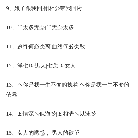
9、娘子跟我回府|相公带我回府
10、﹌太多无奈|﹌无奈太多
11、剧终何必秂离|曲终何必秂散
12、洋七De男人|七质De女人
13、ヘ你是我一生不变的执着|ヘ你是我一生不变的
依靠
14、￡情深↘似海彡|￡相濡↘以沫彡
15、女人的诱惑，|男人的欲望。