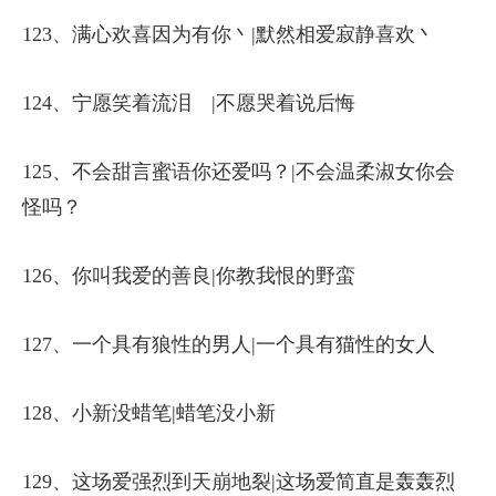
123、满心欢喜因为有你丶|默然相爱寂静喜欢丶
124、宁愿笑着流泪ゝ|不愿哭着说后悔ゝ
125、不会甜言蜜语你还爱吗？|不会温柔淑女你会
怪吗？
126、你叫我爱的善良|你教我恨的野蛮
127、一个具有狼性的男人|一个具有猫性的女人
128、小新没蜡笔|蜡笔没小新
129、这场爱强烈到天崩地裂|这场爱简直是轰轰烈