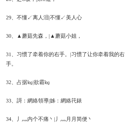
29、不懂↙离人泪|不懂↙美人心
30、▲蘑菇先森，|▲蘑菇小姐，
31、习惯了牵着你的右手。|习惯了让你牵着我的右
手。
32、占据㏒|欲霸㏒
33、謌：網絡領導|姊：網絡笩錶
34、丿灬内个不痛丶|丿灬月月简便丶