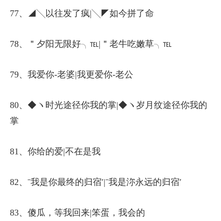
77、◢╲以往发了疯|╲◤如今拼了命
78、＂夕阳无限好╮℡|＂老牛吃嫩草╮℡
79、我爱你-老婆|我更爱你-老公
80、◆ヽ时光途径你我的掌|◆ヽ岁月纹途径你我的
掌
81、你给的爱|不在是我
82、ˉ我是你最终的归宿′|ˉ我是沵永远的归宿′
83、傻瓜，等我回来|笨蛋，我会的