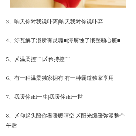
3、呐天你对我说卟离|呐天我对你说卟弃
4、沵瓦解了涐所有灵魂■|沵腐蚀了涐整颗心脏■
5、〆温柔控﹌|〆矜持控﹌
6、有一种温柔独家拥有|有一种霸道独家享用
7、我嗳伱shi一生|我嗳伱shi一世
8、〆仰起头陪你看暖暖晴空|〆阳光缓缓弥漫整个
午后