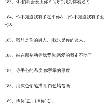
183、\我怕我会爱上你ミ|\我怕我为你着迷ミ
184、你不知道我有多在乎你&…|你不知道我有多爱
你&…
185、我只是你的男人。|我只是你的女人。
186、站在那别动等我背你|亲爱的我走不动了
187、你手心的温度|你手掌的厚度
188、用灰色铅笔描|用白色蜡笔画
189、撁你ˇ左手|撁你ˇ右手