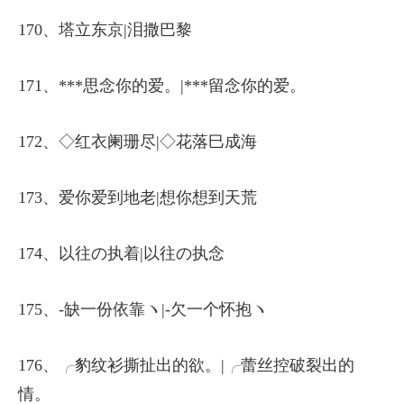
170、塔立东京|泪撒巴黎
171、***思念你的爱。|***留念你的爱。
172、◇红衣阑珊尽|◇花落巳成海
173、爱你爱到地老|想你想到天荒
174、以往の执着|以往の执念
175、-缺一份依靠ヽ|-欠一个怀抱ヽ
176、╭豹纹衫撕扯出的欲。|╭蕾丝控破裂出的
情。