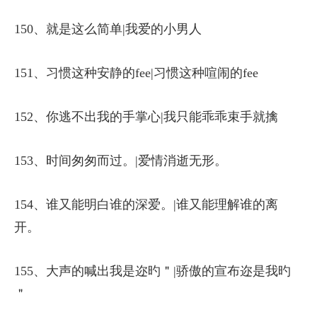
150、就是这么简单|我爱的小男人
151、习惯这种安静的fee|习惯这种喧闹的fee
152、你逃不出我的手掌心|我只能乖乖束手就擒
153、时间匆匆而过。|爱情消逝无形。
154、谁又能明白谁的深爱。|谁又能理解谁的离
开。
155、大声的喊出我是迩旳＂|骄傲的宣布迩是我旳
＂