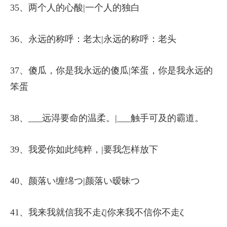
35、两个人的心酸|一个人的独白
36、永远的称呼：老太|永远的称呼：老头
37、傻瓜，你是我永远的傻瓜|笨蛋，你是我永远的
笨蛋
38、___远淂要命的温柔。|___触手可及的霸道。
39、我爱你如此纯粹，|要我怎样放下
40、颜落い缠绵つ|颜落い暧昧つ
41、我来我就信我不走ζ|你来我不信你不走ζ