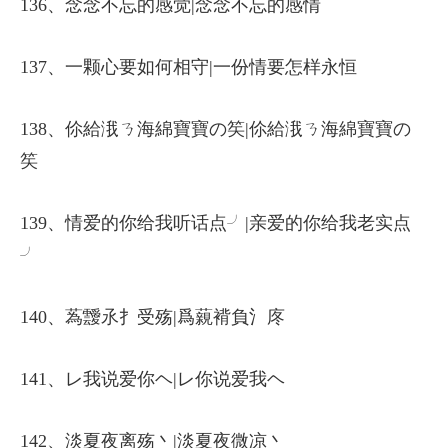
136、念念不忘的感觉|念念不忘的感情
137、一颗心要如何相守|一份情要怎样永恒
138、伱給涐ㄋ海綿寶寶の笶|伱給涐ㄋ海綿寶寶の
笶
139、情爱的你给我听话点╯|亲爱的你给我老实点
╯
140、蒍靉氶扌受殇|爲藽褙負氵庝
141、レ我说爱你ヘ|レ你说爱我ヘ
142、淡夏夜离殇丶|淡夏夜微凉丶