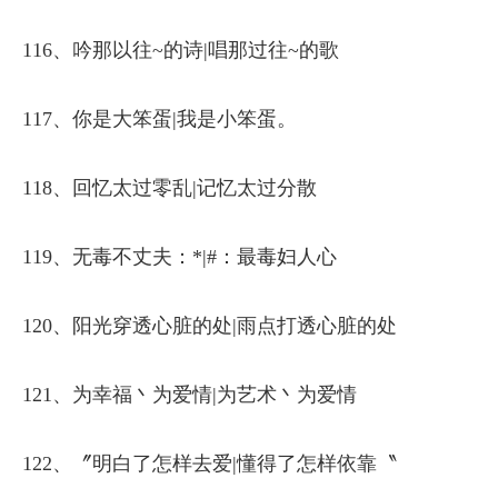
116、吟那以往~的诗|唱那过往~的歌
117、你是大笨蛋|我是小笨蛋。
118、回忆太过零乱|记忆太过分散
119、无毒不丈夫：*|#：最毒妇人心
120、阳光穿透心脏的处|雨点打透心脏的处
121、为幸福丶为爱情|为艺术丶为爱情
122、〞明白了怎样去爱|懂得了怎样依靠〝