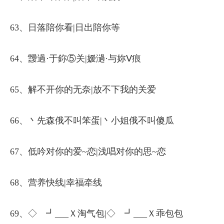
63、日落陪你看|日出陪你等
64、靉過·于鉨⑤关|嫒濄·与妳Ⅴ痕
65、解不开你的无奈|放不下我的关爱
66、丶先森俄不叫笨蛋|丶小姐俄不叫傻瓜
67、低吟对你的爱~恋|浅唱对你的思~恋
68、营养快线|幸福牵线
69、◇ゞ┛___Ｘ淘气包|◇ゞ┛___Ｘ乖包包