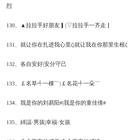
烈
130、▲拉拉手好朋友▎|▽拉拉手一齐走▏
131、就让你在扎进我心里ζ|就让我在你那里生根ζ
132、各自安好|安分守己
133、￡名草╃一棵﹌|￡名花╃一朵﹌
134、我是你的刘易阳#|我是你的童佳倩#
135、緈諨·男孩|幸福·女孩