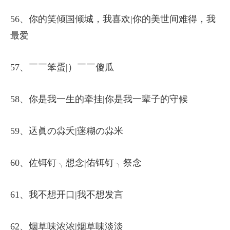
56、你的笑倾国倾城，我喜欢|你的美世间难得，我
最爱
57、￣￣笨蛋|）￣￣傻瓜
58、你是我一生的牵挂|你是我一辈子的守候
59、迗眞の尛夭|蒾糊の尛米
60、佐铒钉╮想念|佑铒钉╮祭念
61、我不想开口|我不想发言
62、烟草味浓浓|烟草味淡淡