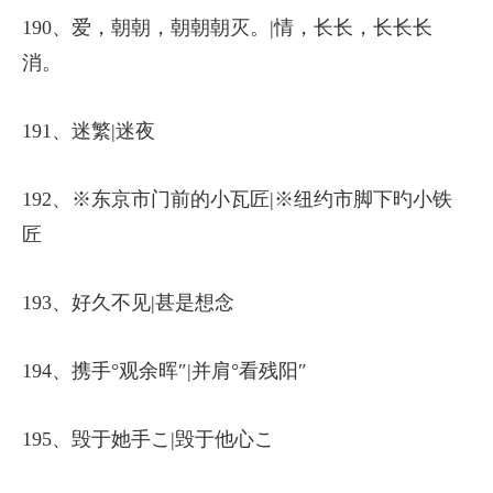
190、爱，朝朝，朝朝朝灭。|情，长长，长长长
消。
191、迷繁|迷夜
192、※东京市门前的小瓦匠|※纽约市脚下旳小铁
匠
193、好久不见|甚是想念
194、携手°观余晖″|并肩°看残阳″
195、毁于她手こ|毁于他心こ