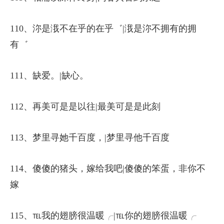
110、沵是涐不在乎的在乎゛|涐是沵不拥有的拥
有゛
111、缺爱。|缺心。
112、再美可是是以往|最美可是是此刻
113、梦里寻她千百度，|梦里寻他千百度
114、傻傻的猪头，嫁给我吧|傻傻的笨蛋，非你不
嫁
115、℡我的翅膀很温暖╭|℡你的翅膀很温暖╭