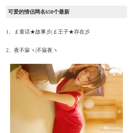
可爱的情侣网名650个最新
1、￡童话★故事彡|￡王子★存在彡
2、夜不寐ヽ|不寐夜ヽ