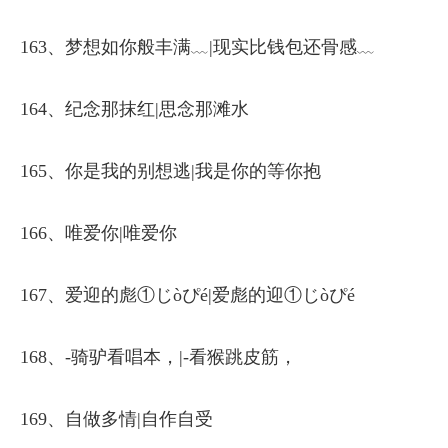
163、梦想如你般丰满﹏|现实比钱包还骨感﹏
164、纪念那抹红|思念那滩水
165、你是我的别想逃|我是你的等你抱
166、唯爱你|唯爱你
167、爱迎的彪①じòぴé|爱彪的迎①じòぴé
168、-骑驴看唱本，|-看猴跳皮筋，
169、自做多情|自作自受