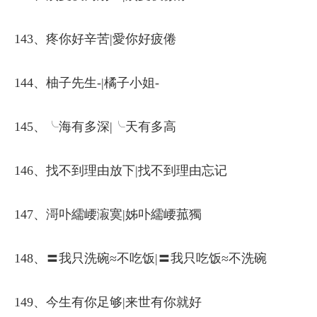
143、疼你好辛苦|愛你好疲倦
144、柚子先生-|橘子小姐-
145、╰海有多深|╰天有多高
146、找不到理由放下|找不到理由忘记
147、滒卟繻崾漃寞|姊卟繻崾菰獨
148、〓我只洗碗≈不吃饭|〓我只吃饭≈不洗碗
149、今生有你足够|来世有你就好