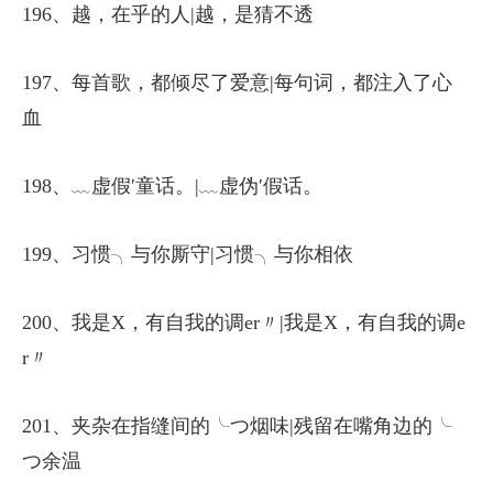
196、越，在乎的人|越，是猜不透
197、每首歌，都倾尽了爱意|每句词，都注入了心
血
198、﹏虚假′童话。|﹏虚伪′假话。
199、习惯╮与你厮守|习惯╮与你相依
200、我是X，有自我的调er〃|我是X，有自我的调e
r〃
201、夹杂在指缝间的╰つ烟味|残留在嘴角边的╰
つ余温