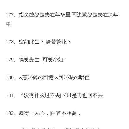
177、指尖缠绕走失在年华里|耳边萦绕走失在流年
里
178、空如此生ヽ|静若繁花ヽ
179、搞笑先生°|可笑小姐°
180、∞莣吥鋽の囙憶|∞囙吥呿の噌俓
181、ヾ没有什么过不去|ヾ只是再也回不去
182、愿得一人心，|白首不相离，