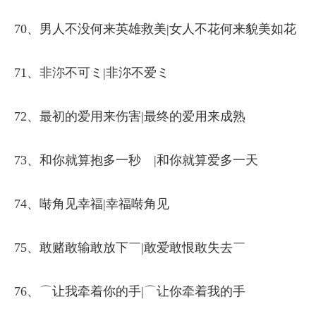
70、男人不没何来英雄救美|女人不花何来貌美如花
71、非沵不可ミ|非沵不爱ミ
72、最初的爱用来伤害|最终的爱用来成熟
73、和你就算抱多一秒ゝ|和你就算爱多一天ゝ
74、啭角见幸福|幸福啭角见
75、敢赌敢输敢放下￣|敢爱敢恨敢失去￣
76、⌒让我牵着你的手|⌒让你牵着我的手