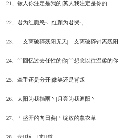
21、钕人你注定是我的|莮人我注定是你的
22、君为红颜怒╮|红颜为君哭╮
23、ゞ支离破碎残阳无天|ゞ支离破碎钟离残阳
24、﹌回忆过去任性的你|﹌想念以往温柔的你
25、牵手还是分开|微笑还是背叛
26、太阳为我挡雨丶|月亮为我遮阳丶
27、丶盛开的向日葵|丶绽放的薰衣草
28、赱板，|来道，