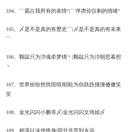
104、﹌霸占我所有的表情°|﹌俘虏伱仅剩的情绪°
105、〆是不是真的有歷史﹌|〆是不是真的有未來
﹌
106、颗惢只为沵魂牵梦绕丶|颗惢只为沵朝思暮想
丶
107、世界纷纷扰扰喧喧闹闹|为你跌跌撞撞傻傻笑
笑
108、金光闪闪小鹏哥〆|金光闪闪文琦姐〆
109、相濡以沫伴终身|同甘共苦到永远