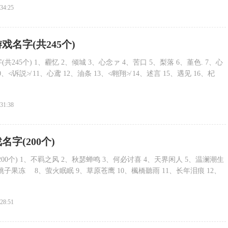
:34:25
戏名字(共245个)
245个) 1、霾忆 2、倾城 3、心念ァ 4、苦口 5、梨落 6、堇色. 7、心
0、≮诉説≯ 11、心鸢 12、油条 13、≮翱翔≯ 14、述言 15、遇见 16、杞
:31:38
名字(200个)
00个) 1、不羁之风 2、秋瑟蝉鸣 3、何必讨喜 4、天界闲人 5、温澜潮生
桃子果冻ゝ 8、萤火眠眠 9、草原苍鹰 10、楓橋聽雨 11、长年泪痕 12、
:28:51