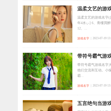
​温柔文艺的游戏
温柔文艺的游戏名字(共
年4水ぃ] 6、青樓買醉
12、...
| 2023-07-19 13
游戏名字
​带符号霸气游戏
带符号霸气游戏名字大
他们交流和互动。小
霸...
| 2023-07-19 13
游戏名字
​五言绝句当游戏