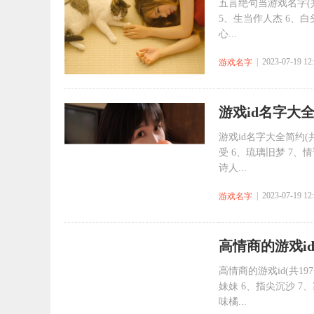
五言绝句当游戏名字(共
5、生当作人杰 6、白
心...
| 2023-07-19 12
游戏名字
​游戏id名字大全
游戏id名字大全简约(共
受 6、琉璃旧梦 7、情
诗人...
| 2023-07-19 12
游戏名字
​高情商的游戏id
高情商的游戏id(共19
妹妹 6、指尖沉沙 7、
味橘...