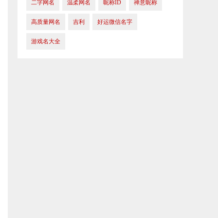
​二字网名
温柔网名
昵称ID
禅意昵称
高质量网名
吉利
好运微信名字
游戏名大全