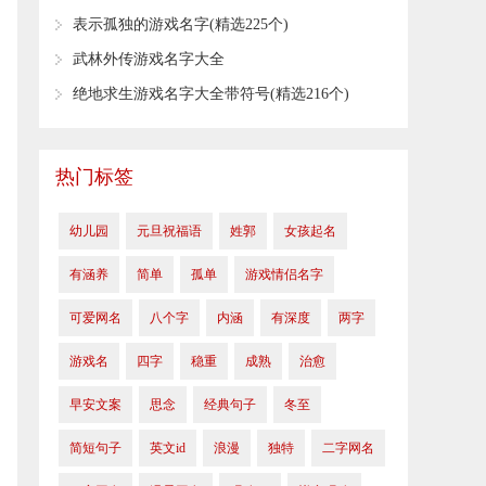
​表示孤独的游戏名字(精选225个)
武林外传游戏名字大全
​绝地求生游戏名字大全带符号(精选216个)
热门标签
幼儿园
元旦祝福语
姓郭
女孩起名
有涵养
简单
孤单
游戏情侣名字
可爱网名
八个字
内涵
有深度
两字
游戏名
四字
稳重
成熟
治愈
早安文案
思念
经典句子
冬至
简短句子
英文id
浪漫
​独特
二字网名