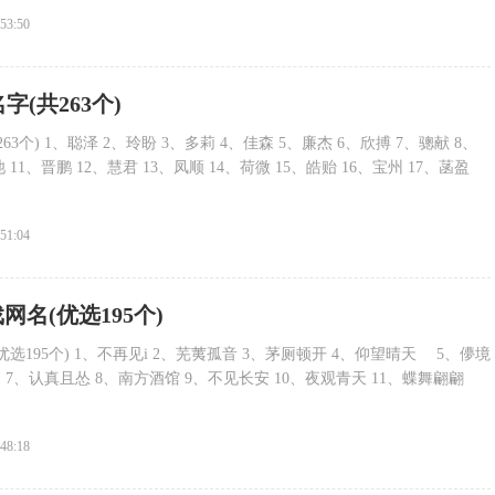
:53:50
名字(共263个)
63个) 1、聪泽 2、玲盼 3、多莉 4、佳森 5、廉杰 6、欣搏 7、骢献 8、
 11、晋鹏 12、慧君 13、凤顺 14、荷微 15、皓贻 16、宝州 17、菡盈
:51:04
网名(优选195个)
选195个) 1、不再见i 2、芜荑孤音 3、茅厕顿开 4、仰望晴天ゞ 5、儚境
 7、认真且怂 8、南方酒馆 9、不见长安 10、夜观青天 11、蝶舞翩翩
:48:18