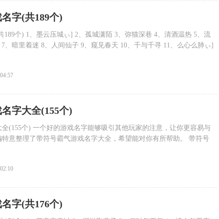
名字(共189个)
189个) 1、墨云压城ぃ] 2、孤城潇陌 3、弥猫深巷 4、清酒温热 5、流
 7、暗里着迷 8、人间仙子 9、窥见春天 10、千与千寻 11、么心么肺ぃ]
:04:57
名字大全(155个)
全(155个) 一个好的游戏名字能够吸引其他玩家的注意，让你更容易与
编特意整理了带符号霸气游戏名字大全，希望能对你有所帮助。 带符号
:02:10
名字(共176个)