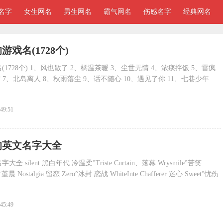
名字
女生网名
男生网名
霸气网名
伤感名字
经典网名
戏名(1728个)
1728个) 1、风也散了 2、橘温茶暖 3、尘世无情 4、浓痰拌饭 5、雷疯
 7、北岛离人 8、秋雨落尘 9、话不随心 10、遇见了你 11、七巷少年
:49:51
的英文名字大全
silent 黑白年代 冷温柔°Triste Curtain、落幕 Wrysmile°苦笑
 Nostalgia 留恋 Zero°冰封 恋战 WhiteInte Chafferer 迷心 Sweet°忧伤
:45:49