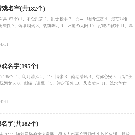
戏名字(共182个)
(共182个) 1、不念则忘 2、乱丗殺手 3、☆═━绝情恒蕊 4、最萌罪名
宠成性 7、落幕烟殇 8、战前黎明 9、怀抱の太阳 10、好吃の软妹 11、温
:45:31
戏名字(195个)
195个) 1、朗月清风 2、半生情缘 3、南巷清风 4、有你心安 5、独占美
、妩媚女人 8、刺痛っ谁懂゜ 9、注定孤独 10、风吹萤火 11、浅水鱼亡
:42:44
名字(共182个)
共182个) 随着网络的快速发展，很多人都喜欢玩游戏来放松生活，释放