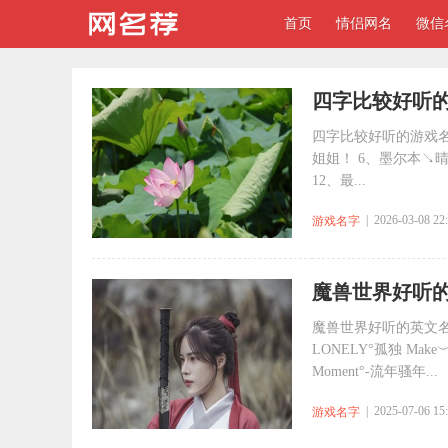
首页
情侣网名
微信
四字比较好听的游
四字比较好听的游戏名(
姐姐！ 6、墨尔本↘晴
12、最...
| 2026-03-08 22
游戏名字
​魔兽世界好听
魔兽世界好听的英文名字大全 
LONELY°孤独 Make︶堇晨
Moment°-流年骚年...
| 2025-07-06 15
游戏名字