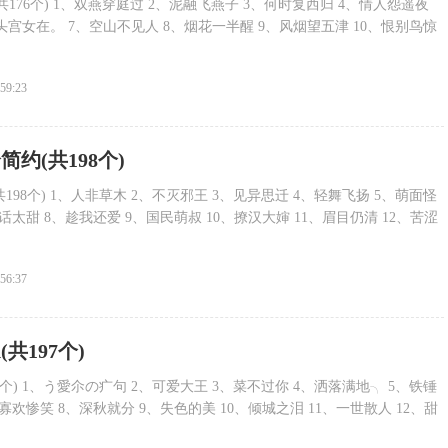
176个) 1、双燕穿庭过 2、泥融飞燕子 3、何时复西归 4、情人怨遥夜
头宫女在。 7、空山不见人 8、烟花一半醒 9、风烟望五津 10、恨别鸟惊
:59:23
简约(共198个)
198个) 1、人非草木 2、不灭邪王 3、见异思迁 4、轻舞飞扬 5、萌面怪
话太甜 8、趁我还爱 9、国民萌叔 10、撩汉大婶 11、眉目仍清 12、苦涩
:56:37
(共197个)
7个) 1、う愛尒の疒句 2、可爱大王 3、菜不过你 4、洒落满地╮ 5、铁锤
寡欢惨笑 8、深秋就分 9、失色的美 10、倾城之泪 11、一世散人 12、甜